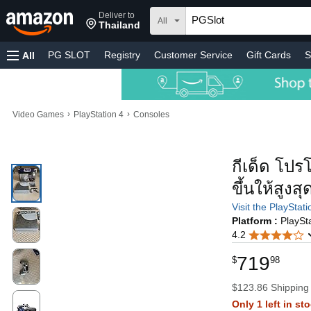
Deliver to
All
Thailand
PG SLOT
Registry
Customer Service
Gift Cards
S
All
›
›
Video Games
PlayStation 4
Consoles
กีเด็ด โปร
ขึ้นให้สูงสุ
Visit the PlayStat
Platform :
PlaySt
4.2
719
$
98
$123.86 Shipping
Only 1 left in st