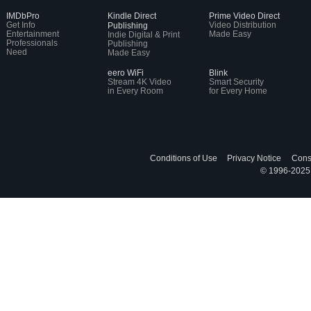
IMDbPro
Kindle Direct
Prime Video Direct
Get Info
Video Distribution
Publishing
Entertainment
Made Easy
Indie Digital & Print
Professionals
Publishing
Need
Made Easy
eero WiFi
Blink
Stream 4K Video
Smart Security
in Every Room
for Every Home
Conditions of Use
Privacy Notice
Cons
© 1996-2025, 