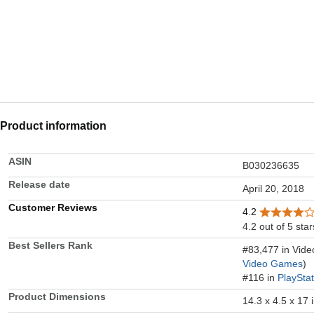
Product information
ASIN
B030236635
Release date
April 20, 2018
Customer Reviews
4.2
4.2 out of 5 star
Best Sellers Rank
#83,477 in Vid
Video Games
)
#116 in
PlaySta
Product Dimensions
14.3 x 4.5 x 17