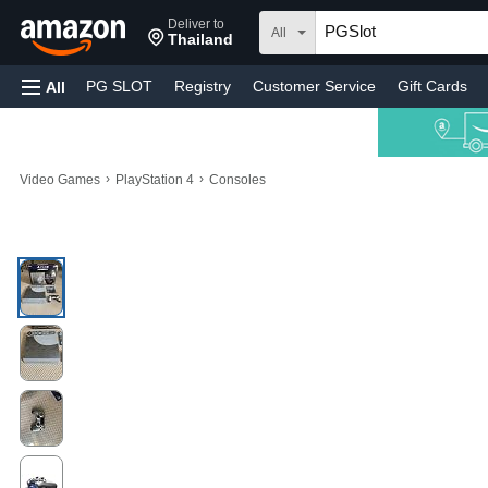
Deliver to
All
Thailand
PG SLOT
Registry
Customer Service
Gift Cards
All
›
›
Video Games
PlayStation 4
Consoles