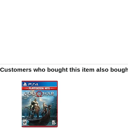
Customers who bought this item also bough