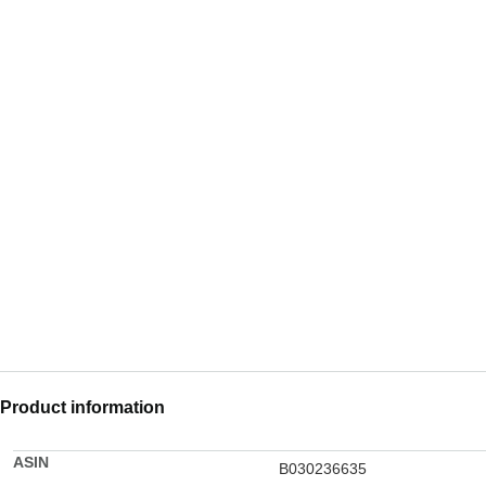
Product information
ASIN
B030236635