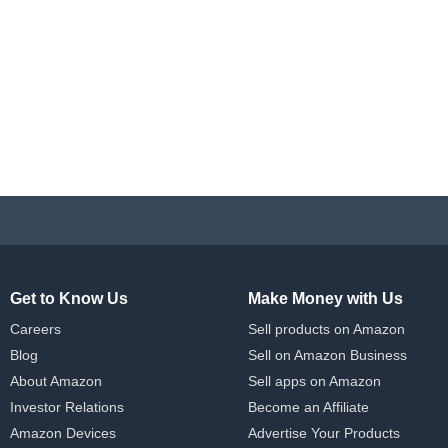
Get to Know Us
Make Money with Us
Careers
Sell products on Amazon
Blog
Sell on Amazon Business
About Amazon
Sell apps on Amazon
Investor Relations
Become an Affiliate
Amazon Devices
Advertise Your Products