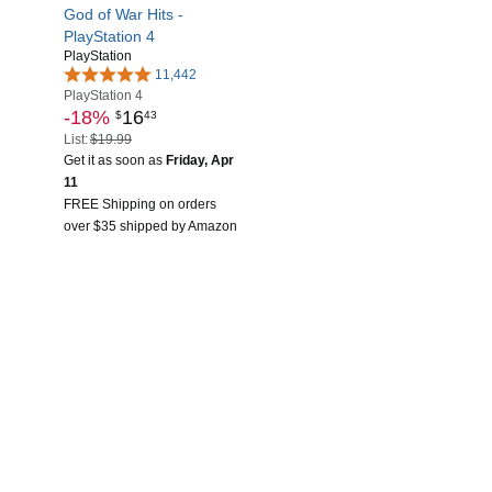
God of War Hits -
PlayStation 4
PlayStation
11,442
PlayStation 4
-18%
16
$
43
List:
$19.99
Get it as soon as
Friday, Apr
11
FREE Shipping on orders
over $35 shipped by Amazon