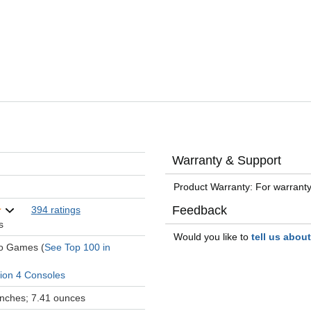
Warranty & Support
Product Warranty: For warranty
Feedback
394 ratings
s
Would you like to
tell us abou
eo Games (
See Top 100 in
tion 4 Consoles
 inches; 7.41 ounces