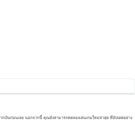
ฝากเงินก่อนเลย นอกจากนี้ คุณยังสามารถทดลองเล่นเกมใหม่ล่าสุด ที่อัปเดตอย่าง