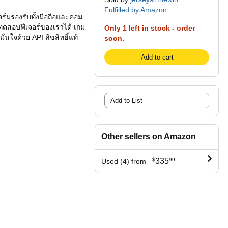
Fulfilled by Amazon
ร์มรองรับทั้งมือถือและคอม
ทดสอบฟีเจอร์ของเราได้ เกม
Only 1 left in stock - order
ั่นใจด้วย API ลิขสิทธิ์แท้
soon.
Add to cart
Add to List
Other sellers on Amazon
$
335
99
Used (4) from