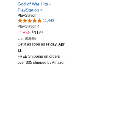
God of War Hits -
PlayStation 4
PlayStation
11,442
PlayStation 4
-18%
16
$
43
List:
$19.99
Get it as soon as
Friday, Apr
11
FREE Shipping on orders
over $35 shipped by Amazon