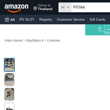
Deliver to
All
Thailand
PG SLOT
Registry
Customer Service
Gift Cards
All
›
›
Video Games
PlayStation 4
Consoles