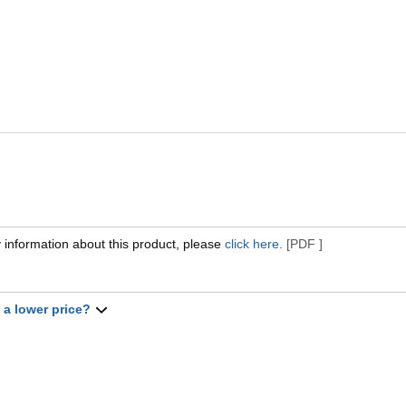
 information about this product, please
click here.
[PDF ]
t a lower price?