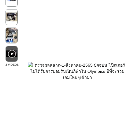
2 VIDEOS