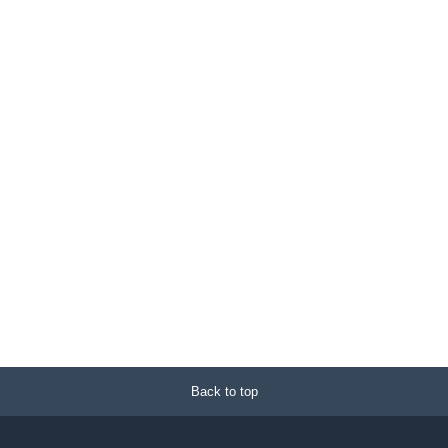
Back to top