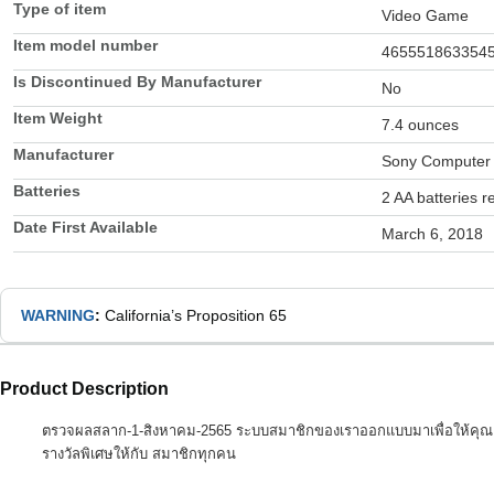
Type of item
Video Game
Item model number
465551863354
Is Discontinued By Manufacturer
No
Item Weight
7.4 ounces
Manufacturer
Sony Computer 
Batteries
2 AA batteries r
Date First Available
March 6, 2018
WARNING
:
California’s Proposition 65
Product Description
ตรวจผลสลาก-1-สิงหาคม-2565 ระบบสมาชิกของเราออกแบบมาเพื่อให้คุณเข้าถ
รางวัลพิเศษให้กับ สมาชิกทุกคน