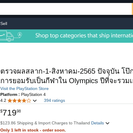
Sell
ตรวจผลสลาก-1-สิงหาคม-2565 ปัจจุบัน โป๊กเ
การยอมรับเป็นกีฬาใน Olympics ปีที่จะรวม
Visit the PlayStation Store
Platform :
PlayStation 4
4.2
394 ratings
719
$
98
$123.86 Shipping & Import Charges to Thailand
Details
Only 1 left in stock - order soon.