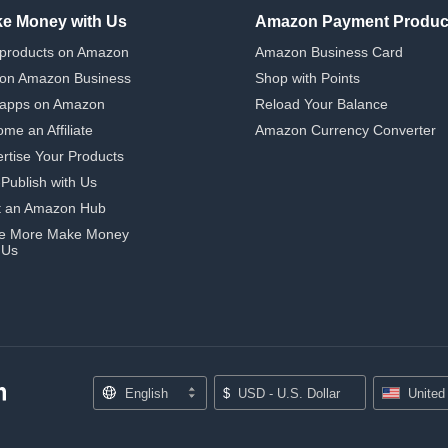
e Money with Us
Amazon Payment Produc
 products on Amazon
Amazon Business Card
 on Amazon Business
Shop with Points
 apps on Amazon
Reload Your Balance
me an Affiliate
Amazon Currency Converter
rtise Your Products
-Publish with Us
t an Amazon Hub
e More Make Money
 Us
English
$
USD - U.S. Dollar
United