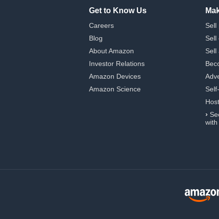
Get to Know Us
Mak
Careers
Sell
Blog
Sell
About Amazon
Sell
Investor Relations
Beco
Amazon Devices
Adve
Amazon Science
Self
Hos
›
Se
with