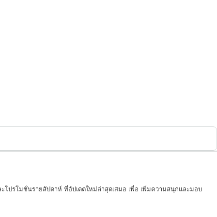
ปรโมชั่นรายสัปดาห์ ที่อัปเดตใหม่ล่าสุดเสมอ เพื่อ เพิ่มความสนุกและมอบ