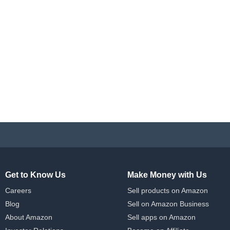
Get to Know Us
Make Money with Us
Careers
Sell products on Amazon
Blog
Sell on Amazon Business
About Amazon
Sell apps on Amazon