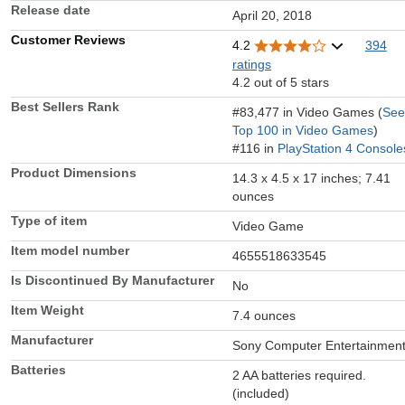
Release date
April 20, 2018
Customer Reviews
4.2
394
ratings
4.2 out of 5 stars
Best Sellers Rank
#83,477 in Video Games (
See
Top 100 in Video Games
)
#116 in
PlayStation 4 Console
Product Dimensions
14.3 x 4.5 x 17 inches; 7.41
ounces
Type of item
Video Game
Item model number
4655518633545
Is Discontinued By Manufacturer
No
Item Weight
7.4 ounces
Manufacturer
Sony Computer Entertainmen
Batteries
2 AA batteries required.
(included)