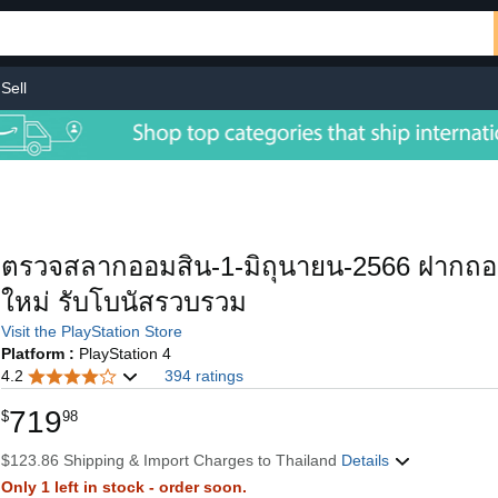
Sell
ตรวจสลากออมสิน-1-มิถุนายน-2566 ฝากถอน
ใหม่ รับโบนัสรวบรวม
Visit the PlayStation Store
Platform :
PlayStation 4
4.2
394 ratings
719
$
98
$123.86 Shipping & Import Charges to Thailand
Details
Only 1 left in stock - order soon.