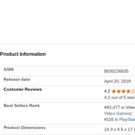
Product information
ASIN
B030236635
Release date
April 20, 2018
Customer Reviews
4.2
4.2 out of 5 star
Best Sellers Rank
#83,477 in Vid
Video Games
)
#116 in
PlaySta
Product Dimensions
14.3 x 4.5 x 17