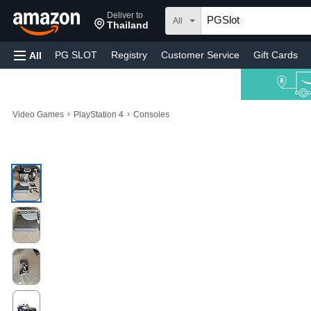
Deliver to
All
Thailand
PG SLOT
Registry
Customer Service
Gift Cards
All
›
›
Video Games
PlayStation 4
Consoles