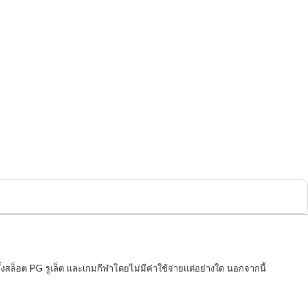
สล็อต PG รูเล็ต และเกมกีฬาโดยไม่มีค่าใช้จ่ายแต่อย่างใด นอกจากนี้