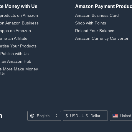
e Money with Us
Amazon Payment Produc
 products on Amazon
Amazon Business Card
 on Amazon Business
Shop with Points
 apps on Amazon
Reload Your Balance
me an Affiliate
Amazon Currency Converter
rtise Your Products
-Publish with Us
t an Amazon Hub
e More Make Money
 Us
English
$
USD - U.S. Dollar
United