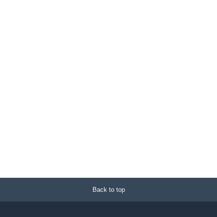
Back to top