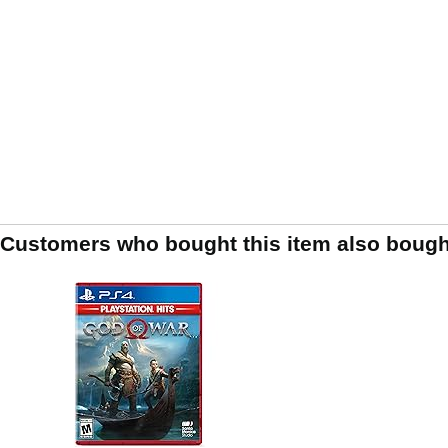
Customers who bought this item also bough