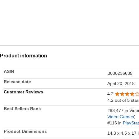
Product information
ASIN
B030236635
Release date
April 20, 2018
Customer Reviews
4.2
4.2 out of 5 star
Best Sellers Rank
#83,477 in Vid
Video Games
)
#116 in
PlaySta
Product Dimensions
14.3 x 4.5 x 17