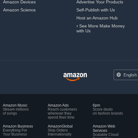
Amazon Devices
Advertise Your Products
Amazon Science
Self-Publish with Us
Host an Amazon Hub
›
See More Make Money
with Us
English
Amazon Music
Amazon Ads
6pm
Stream millions
Reach customers
Score deals
of songs
wherever they
on fashion brands
spend their time
Amazon Business
AmazonGlobal
Amazon Web
Everything For
Ship Orders
Services
Your Business
Internationally
Scalable Cloud