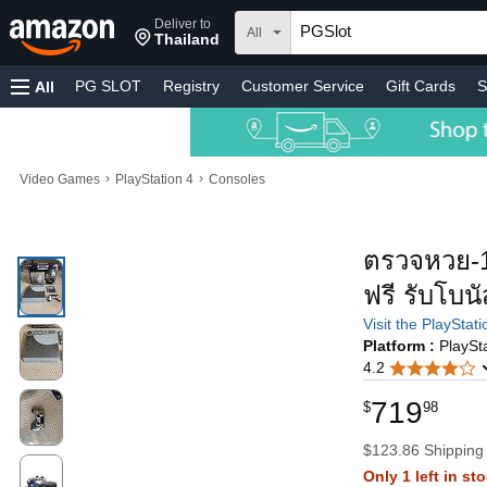
Deliver to
All
Thailand
PG SLOT
Registry
Customer Service
Gift Cards
S
All
›
›
Video Games
PlayStation 4
Consoles
ตรวจหวย-1
ฟรี รับโบนั
Visit the PlayStat
Platform :
PlaySt
4.2
719
$
98
$123.86 Shipping
Only 1 left in st