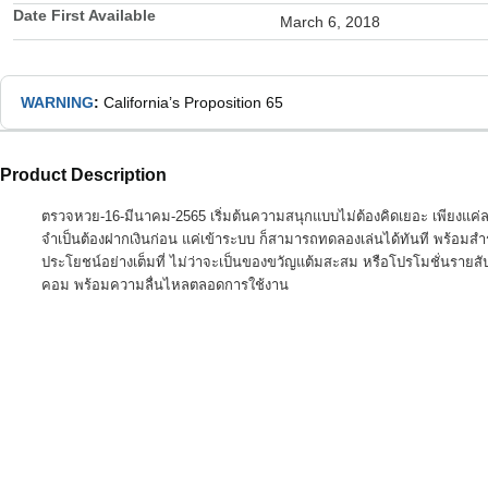
Date First Available
March 6, 2018
WARNING
:
California’s Proposition 65
Product Description
ตรวจหวย-16-มีนาคม-2565 เริ่มต้นความสนุกแบบไม่ต้องคิดเยอะ เพียงแค่ลง
จำเป็นต้องฝากเงินก่อน แค่เข้าระบบ ก็สามารถทดลองเล่นได้ทันที พร้อมสำ
ประโยชน์อย่างเต็มที่ ไม่ว่าจะเป็นของขวัญแต้มสะสม หรือโปรโมชั่นรายสัป
คอม พร้อมความลื่นไหลตลอดการใช้งาน