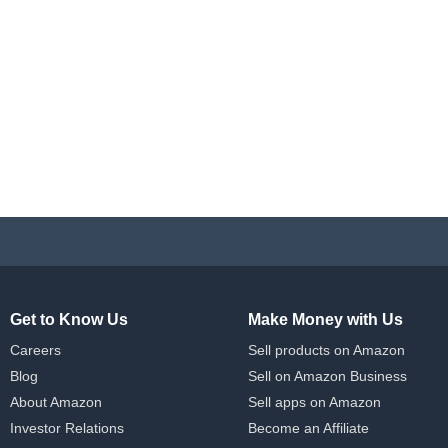
Get to Know Us
Make Money with Us
Careers
Sell products on Amazon
Blog
Sell on Amazon Business
About Amazon
Sell apps on Amazon
Investor Relations
Become an Affiliate