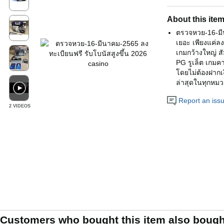
About this ite
ตรวจหวย-16-มี
เยอะ เพียงแค่
เกมกว้างใหญ่ 
PG รูเล็ต เกมค
โดยไม่ต้องฝากเ
ล่าสุดในทุกหมว
Report an issue
2 VIDEOS
Customers who bought this item also bough