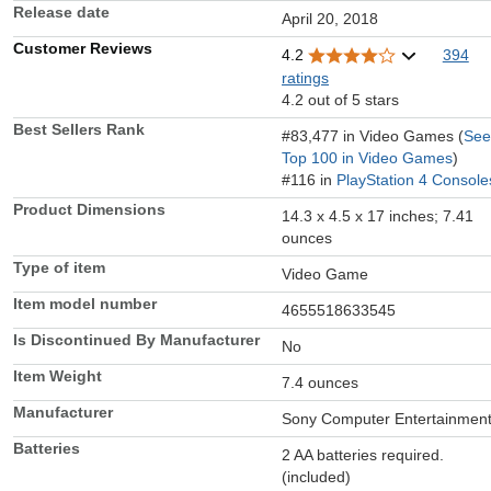
Release date
April 20, 2018
Customer Reviews
4.2
394
ratings
4.2 out of 5 stars
Best Sellers Rank
#83,477 in Video Games (
See
Top 100 in Video Games
)
#116 in
PlayStation 4 Console
Product Dimensions
14.3 x 4.5 x 17 inches; 7.41
ounces
Type of item
Video Game
Item model number
4655518633545
Is Discontinued By Manufacturer
No
Item Weight
7.4 ounces
Manufacturer
Sony Computer Entertainmen
Batteries
2 AA batteries required.
(included)