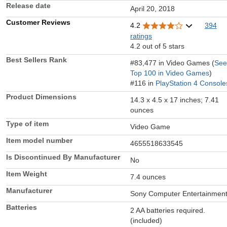
Release date
April 20, 2018
Customer Reviews
4.2
394
ratings
4.2 out of 5 stars
Best Sellers Rank
#83,477 in Video Games (
See
Top 100 in Video Games
)
#116 in
PlayStation 4 Console
Product Dimensions
14.3 x 4.5 x 17 inches; 7.41
ounces
Type of item
Video Game
Item model number
4655518633545
Is Discontinued By Manufacturer
No
Item Weight
7.4 ounces
Manufacturer
Sony Computer Entertainmen
Batteries
2 AA batteries required.
(included)