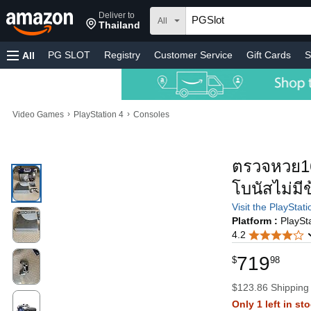
Deliver to
All
Thailand
PG SLOT
Registry
Customer Service
Gift Cards
S
All
›
›
Video Games
PlayStation 4
Consoles
ตรวจหวย16
โบนัสไม่มีข
Visit the PlayStat
Platform :
PlaySt
4.2
719
$
98
$123.86 Shipping
Only 1 left in st