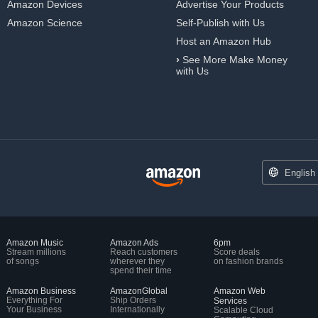
Amazon Devices
Advertise Your Products
Amazon Science
Self-Publish with Us
Host an Amazon Hub
›
See More Make Money
with Us
English
Amazon Music
Amazon Ads
6pm
Stream millions
Reach customers
Score deals
of songs
wherever they
on fashion brands
spend their time
Amazon Business
AmazonGlobal
Amazon Web
Everything For
Ship Orders
Services
Your Business
Internationally
Scalable Cloud