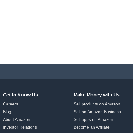
Get to Know Us
Make Money with Us
Careers
Sell products on Amazon
Blog
Sell on Amazon Business
About Amazon
Sell apps on Amazon
Investor Relations
Become an Affiliate