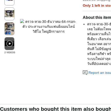
Only 1 left in st
About this ite
ตรวจ-หวย-30-ธั
เลย ไม่ต้องโห
พร้อมความลื่น
ที่เดียว เลือก
ในอนาคต อยากล
ทันที ไม่มีข้อผู
2 VIDEOS
หรือสายกีฬา พ
ระบบใหม่ล่าสุด 
วันที่อัปเดตอย่าง
Report an issue
Customers who bought this item also bough