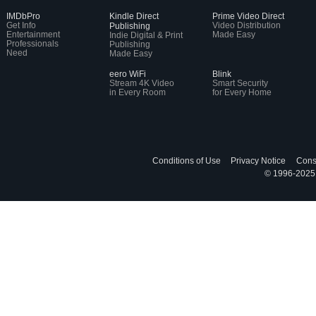
IMDbPro
Kindle Direct
Prime Video Direct
Get Info
Video Distribution
Publishing
Entertainment
Made Easy
Indie Digital & Print
Professionals
Publishing
Need
Made Easy
eero WiFi
Blink
Stream 4K Video
Smart Security
in Every Room
for Every Home
Conditions of Use
Privacy Notice
Cons
© 1996-2025, 