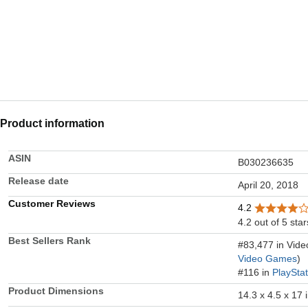
Product information
ASIN
B030236635
Release date
April 20, 2018
Customer Reviews
4.2
4.2 out of 5 star
Best Sellers Rank
#83,477 in Vid
Video Games
)
#116 in
PlaySta
Product Dimensions
14.3 x 4.5 x 17