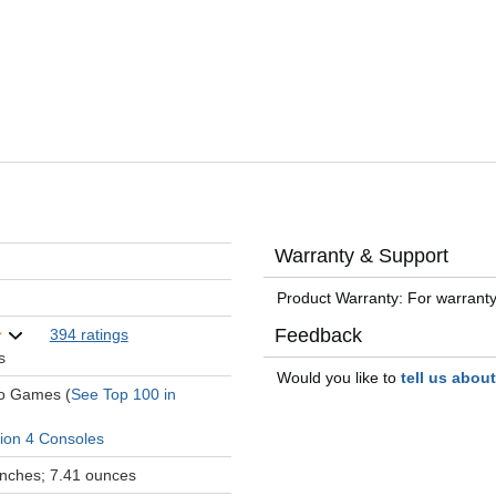
Warranty & Support
Product Warranty: For warranty
Feedback
394 ratings
s
Would you like to
tell us abou
eo Games (
See Top 100 in
tion 4 Consoles
 inches; 7.41 ounces