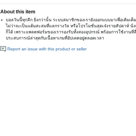
About this item
บอลวันนี้ทุกลีก ยิ่งกว่านั้น ระบบสมาชิกของเรายังออกแบบมาเพื่อเติม
ไม่ว่าจะเป็นแต้มสะสมที่แลกรางวัล หรือโปรโมชั่นสุดเจ๋งรายสัปดาห์ นั่
ก็ได้ เพราะแพลตฟอร์มของเรารองรับทั้งสองอุปกรณ์ พร้อมการใช้งานที่ล
ประสบการณ์ล่าสุดกับเนื้อหาเกมที่อัปเดตอยู่ตลอดเวลา
Report an issue with this product or seller