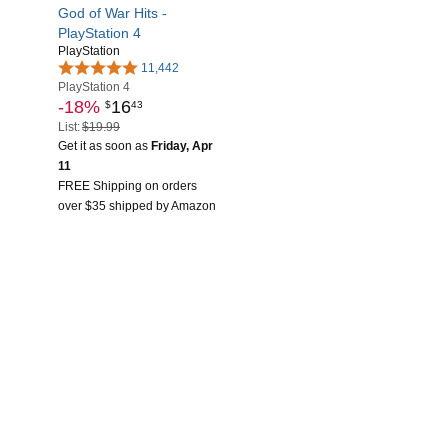
God of War Hits -
PlayStation 4
PlayStation
11,442
PlayStation 4
-18%
16
$
43
List:
$19.99
Get it as soon as
Friday, Apr
11
FREE Shipping on orders
over $35 shipped by Amazon