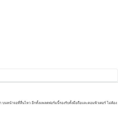
นหน้าจอที่ลื่นไหว อีกทั้งแพลตฟอร์มนี้รองรับทั้งมือถือและคอมพิวเตอร์ ไม่ต้อง