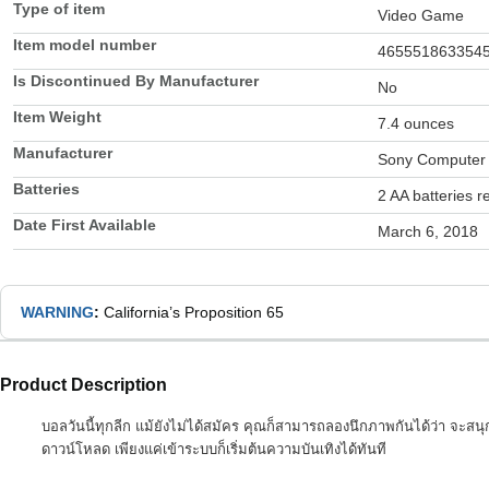
Type of item
Video Game
Item model number
465551863354
Is Discontinued By Manufacturer
No
Item Weight
7.4 ounces
Manufacturer
Sony Computer 
Batteries
2 AA batteries r
Date First Available
March 6, 2018
WARNING
:
California’s Proposition 65
Product Description
บอลวันนี้ทุกลีก แม้ยังไม่ได้สมัคร คุณก็สามารถลองนึกภาพกันได้ว่า จะสน
ดาวน์โหลด เพียงแค่เข้าระบบก็เริ่มต้นความบันเทิงได้ทันที