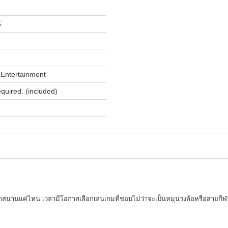
5
Entertainment
equired. (included)
ุกสนานแค่ไหน เวลามีโอกาสเลือกเล่นเกมที่ชอบไม่ว่าจะเป็นหมุนวงล้อหรือสายกีฬา บ