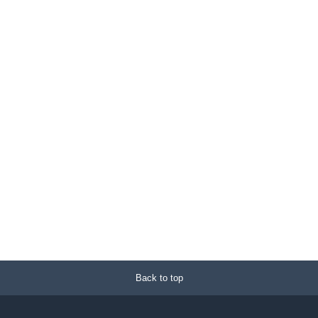
Back to top