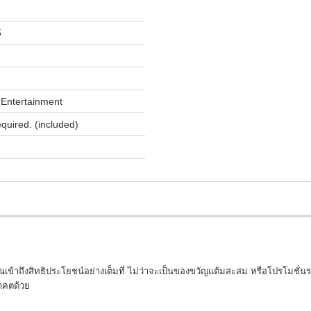
5
Entertainment
equired. (included)
ข้าถึงสิทธิประโยชน์อย่างเต็มที่ ไม่ว่าจะเป็นของขวัญแต้มสะสม หรือโปรโมชั่นร
าคตด้วย