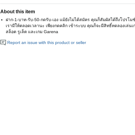
About this item
ฝาก-1-บาท-รับ-50-กดรับ-เอง แม้ยังไม่ได้สมัคร คุณก็สัมผัสได้ถึงโปรโม
เรามีให้ตลอดเวลานะ เพียงกดคลิก เข้าระบบ คุณก็จะมีสิทธิ์ทดลองเล่นเก
สล็อต รูเล็ต และเกม Garena
Report an issue with this product or seller