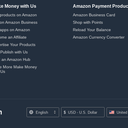
e Money with Us
Amazon Payment Produc
 products on Amazon
Amazon Business Card
 on Amazon Business
Shop with Points
 apps on Amazon
Reload Your Balance
me an Affiliate
Amazon Currency Converter
rtise Your Products
-Publish with Us
t an Amazon Hub
e More Make Money
 Us
English
$
USD - U.S. Dollar
United