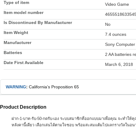
Type of item
Video Game
Item model number
465551863354
Is Discontinued By Manufacturer
No
Item Weight
7.4 ounces
Manufacturer
Sony Computer 
Batteries
2 AA batteries r
Date First Available
March 6, 2018
WARNING
:
California’s Proposition 65
Product Description
ฝาก-1-บาท-รับ-50-กดรับ-เอง ระบบสมาชิกที่ออกแบบมาเพื่อคุณ จะทำให้คุณเ
หลังคานี้เดียว เลือกเล่นได้ตามใจชอบ พร้อมสะสมแต้มไปแลกรางวัลในอน