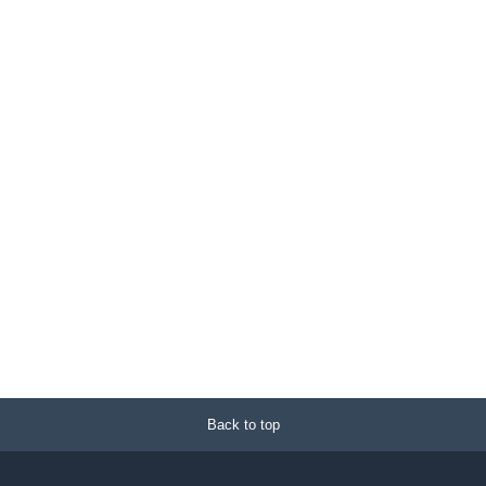
Back to top