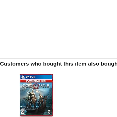
Customers who bought this item also bough