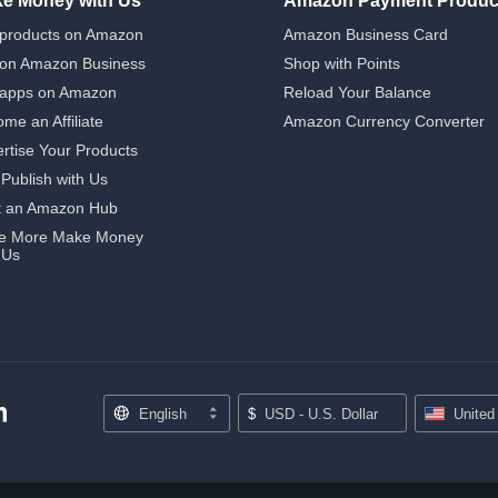
e Money with Us
Amazon Payment Produc
 products on Amazon
Amazon Business Card
 on Amazon Business
Shop with Points
 apps on Amazon
Reload Your Balance
me an Affiliate
Amazon Currency Converter
rtise Your Products
-Publish with Us
t an Amazon Hub
e More Make Money
 Us
English
$
USD - U.S. Dollar
United