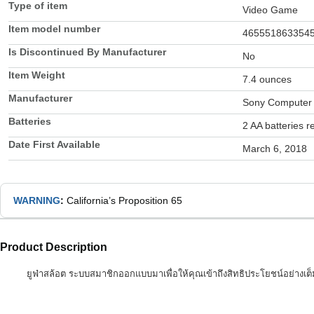
Type of item
Video Game
Item model number
465551863354
Is Discontinued By Manufacturer
No
Item Weight
7.4 ounces
Manufacturer
Sony Computer 
Batteries
2 AA batteries r
Date First Available
March 6, 2018
WARNING
:
California’s Proposition 65
Product Description
ยูฟ่าสล้อต ระบบสมาชิกออกแบบมาเพื่อให้คุณเข้าถึงสิทธิประโยชน์อย่างเต็