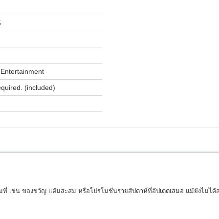
5
Entertainment
equired. (included)
มที่ เช่น ของขวัญ แต้มสะสม หรือโปรโมชั่นรายสัปดาห์ที่อัปเดตเสมอ แม้ยังไม่ไ