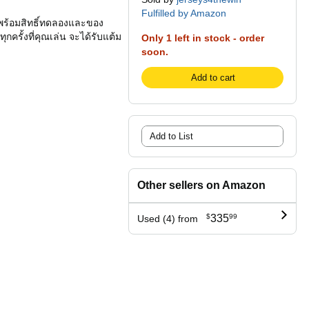
Fulfilled by Amazon
บ พร้อมสิทธิ์ทดลองและของ
ุกครั้งที่คุณเล่น จะได้รับแต้ม
Only 1 left in stock - order
soon.
Add to cart
Add to List
Other sellers on Amazon
$
335
99
Used (4) from