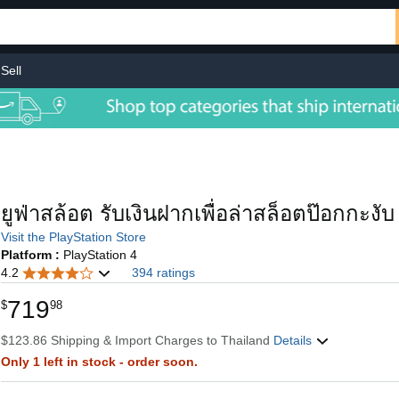
Sell
ยูฟ่าสล้อต รับเงินฝากเพื่อล่าสล็อตป๊อกกะงั
Visit the PlayStation Store
Platform :
PlayStation 4
4.2
394 ratings
719
$
98
$123.86 Shipping & Import Charges to Thailand
Details
Only 1 left in stock - order soon.