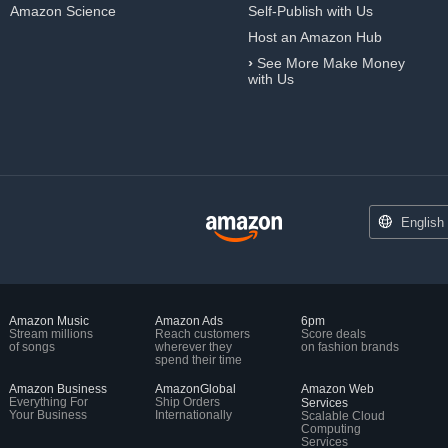
Amazon Science
Self-Publish with Us
Host an Amazon Hub
›
See More Make Money
with Us
English
Amazon Music
Amazon Ads
6pm
Stream millions
Reach customers
Score deals
of songs
wherever they
on fashion brands
spend their time
Amazon Business
AmazonGlobal
Amazon Web
Everything For
Ship Orders
Services
Your Business
Internationally
Scalable Cloud
Computing
Services