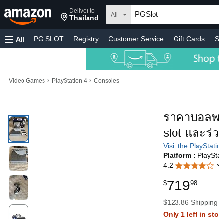
Deliver to
All
Thailand
PG SLOT
Registry
Customer Service
Gift Cards
S
All
›
›
Video Games
PlayStation 4
Consoles
ราคาบอลพรี
slot และร่ว
Visit the PlayStat
Platform :
PlaySt
4.2
719
$
98
$123.86 Shipping
Only 1 left in st