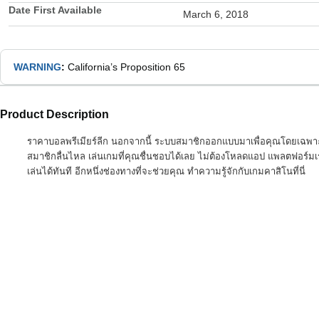
Date First Available
March 6, 2018
WARNING
:
California’s Proposition 65
Product Description
ราคาบอลพรีเมียร์ลีก นอกจากนี้ ระบบสมาชิกออกแบบมาเพื่อคุณโดยเฉพาะ 
สมาชิกลื่นไหล เล่นเกมที่คุณชื่นชอบได้เลย ไม่ต้องโหลดแอป แพลตฟอร์ม
เล่นได้ทันที อีกหนึ่งช่องทางที่จะช่วยคุณ ทำความรู้จักกับเกมคาสิโนที่นี่