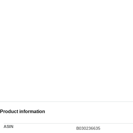
Product information
ASIN
B030236635