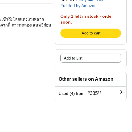
Fulfilled by Amazon
Only 1 left in stock - order
จะเข้าถึงโลกแห่งเกมหลาก
soon.
อกจากนี้ การทดลองเล่นฟรีก่อน
Add to cart
Add to List
Other sellers on Amazon
$
335
99
Used (4) from