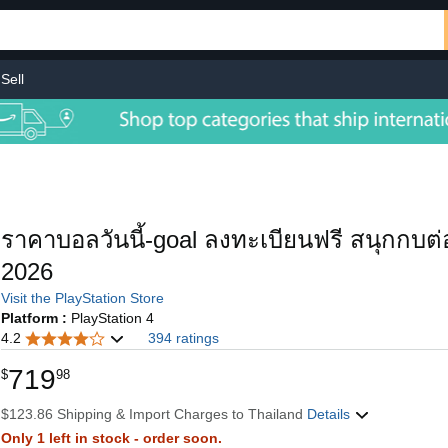
Sell
ราคาบอลวันนี้-goal ลงทะเบียนฟรี สนุกกบต่
2026
Visit the PlayStation Store
Platform :
PlayStation 4
4.2
394 ratings
719
$
98
$123.86 Shipping & Import Charges to Thailand
Details
Only 1 left in stock - order soon.