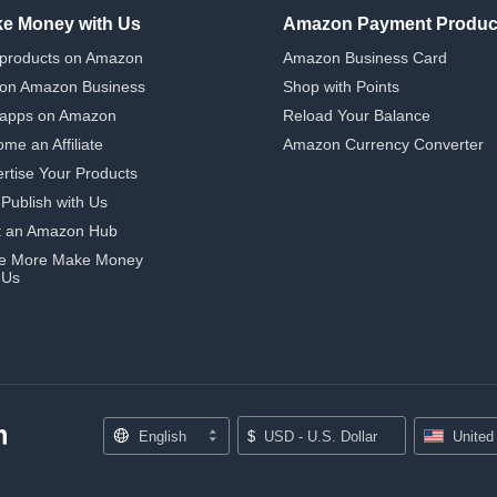
e Money with Us
Amazon Payment Produc
 products on Amazon
Amazon Business Card
 on Amazon Business
Shop with Points
 apps on Amazon
Reload Your Balance
me an Affiliate
Amazon Currency Converter
rtise Your Products
-Publish with Us
t an Amazon Hub
e More Make Money
 Us
English
$
USD - U.S. Dollar
United