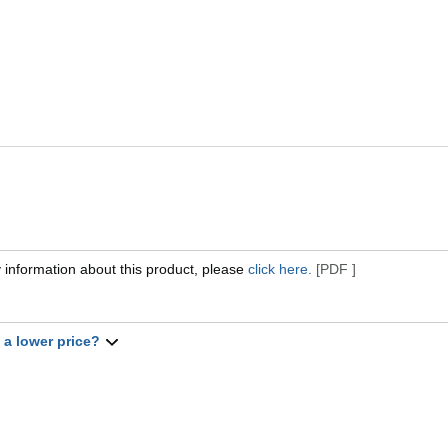
 information about this product, please
click here.
[PDF ]
t a lower price?