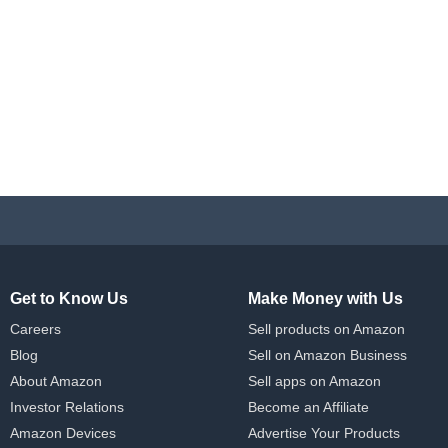
Get to Know Us
Make Money with Us
Careers
Sell products on Amazon
Blog
Sell on Amazon Business
About Amazon
Sell apps on Amazon
Investor Relations
Become an Affiliate
Amazon Devices
Advertise Your Products