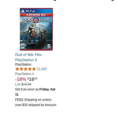
God of War Hits -
PlayStation 4
PlayStation
11,442
PlayStation 4
-18%
16
$
43
List:
$19.99
Get it as soon as
Friday, Apr
11
FREE Shipping on orders
over $35 shipped by Amazon