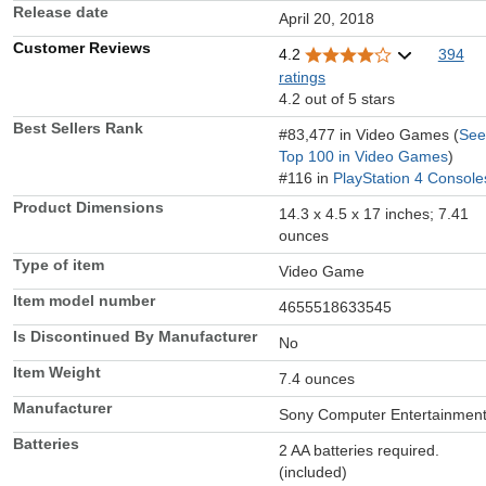
Release date
April 20, 2018
Customer Reviews
4.2
394
ratings
4.2 out of 5 stars
Best Sellers Rank
#83,477 in Video Games (
See
Top 100 in Video Games
)
#116 in
PlayStation 4 Console
Product Dimensions
14.3 x 4.5 x 17 inches; 7.41
ounces
Type of item
Video Game
Item model number
4655518633545
Is Discontinued By Manufacturer
No
Item Weight
7.4 ounces
Manufacturer
Sony Computer Entertainmen
Batteries
2 AA batteries required.
(included)