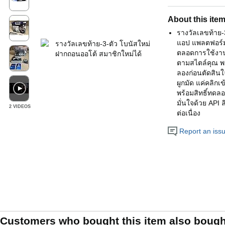
About this ite
รางวัลเลขท้าย-3
แอป แพลตฟอร์ม
ตลอดการใช้งาน เ
ตามสไตล์คุณ 
ลองก่อนตัดสินใจ
ผูกมัด แค่คลิกเข
พร้อมสิทธิ์ทด
มั่นใจด้วย API 
2 VIDEOS
ต่อเนื่อง
Report an issue
Customers who bought this item also bough