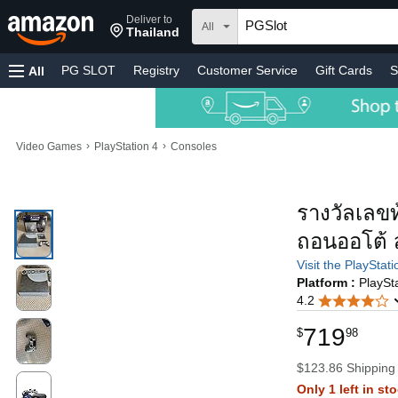
Deliver to
All
Thailand
PG SLOT
Registry
Customer Service
Gift Cards
S
All
›
›
Video Games
PlayStation 4
Consoles
รางวัลเลขท
ถอนออโต้ 
Visit the PlayStat
Platform :
PlaySt
4.2
719
$
98
$123.86 Shipping
Only 1 left in st