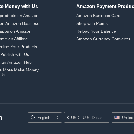
e Money with Us
Amazon Payment Produc
 products on Amazon
Amazon Business Card
 on Amazon Business
Shop with Points
 apps on Amazon
Reload Your Balance
me an Affiliate
Amazon Currency Converter
rtise Your Products
-Publish with Us
t an Amazon Hub
e More Make Money
 Us
English
$
USD - U.S. Dollar
United