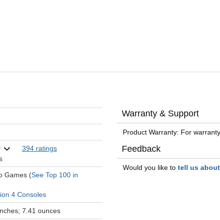
Warranty & Support
Product Warranty: For warranty
Feedback
394 ratings
s
Would you like to
tell us abou
eo Games (
See Top 100 in
tion 4 Consoles
 inches; 7.41 ounces