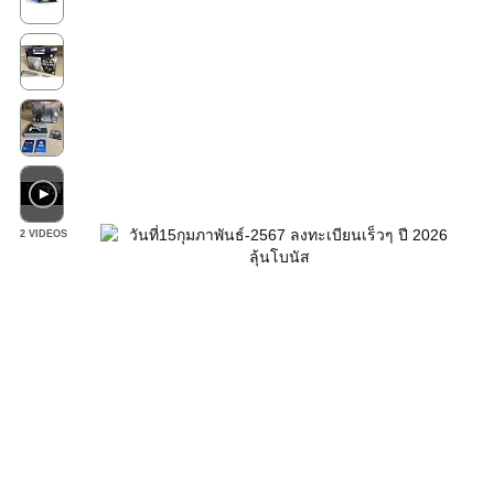
2 VIDEOS