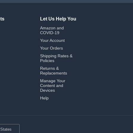
ts
Let Us Help You
Amazon and
COVID-19
Your Account
Your Orders
Shipping Rates &
Policies
Returns &
Replacements
Manage Your
Content and
Devices
Help
 States