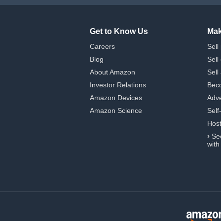
Get to Know Us
Mak
Careers
Sell
Blog
Sell
About Amazon
Sell
Investor Relations
Beco
Amazon Devices
Adve
Amazon Science
Self
Hos
›
Se
with