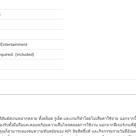
5
Entertainment
equired. (included)
้สัมผัสเกมหลากหลาย ทั้งสล็อต รูเล็ต และเกมกีฬาโดยไม่เสียค่าใช้จ่าย นอกจากนี
บทั้งมือถือและคอมพร้อมความลื่นไหลตลอดการใช้งาน นอกจากฟีเจอร์เกมที่คุ้มค่า
คุณก็สามารถลองชมความทันสมัยของ API ลิขสิทธิ์แท้ และกิจกรรมรายวันที่อัปเดต