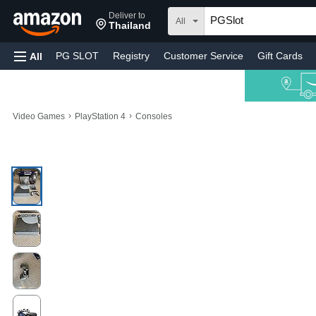
Deliver to
All
Thailand
PG SLOT
Registry
Customer Service
Gift Cards
All
›
›
Video Games
PlayStation 4
Consoles