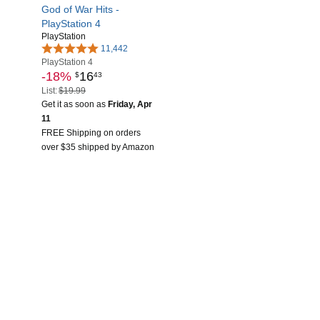
God of War Hits -
PlayStation 4
PlayStation
11,442
PlayStation 4
-18%
16
$
43
List:
$19.99
Get it as soon as
Friday, Apr
11
FREE Shipping on orders
over $35 shipped by Amazon