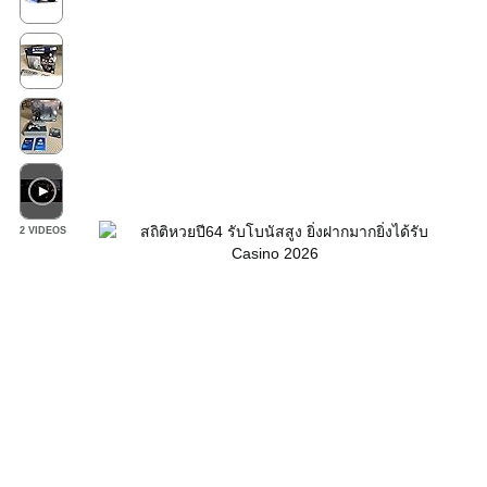
2 VIDEOS