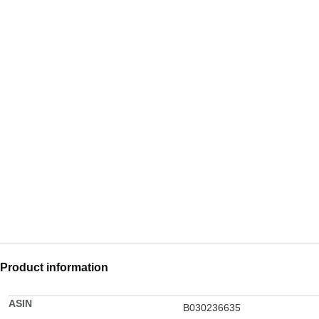
Product information
ASIN
B030236635