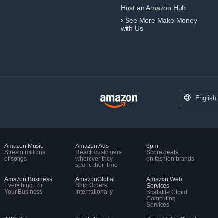
Host an Amazon Hub
›
See More Make Money
with Us
English
Amazon Music
Amazon Ads
6pm
Stream millions
Reach customers
Score deals
of songs
wherever they
on fashion brands
spend their time
Amazon Business
AmazonGlobal
Amazon Web
Everything For
Ship Orders
Services
Your Business
Internationally
Scalable Cloud
Computing
Services