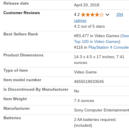
Release date
April 20, 2018
Customer Reviews
4.2
394
ratings
4.2 out of 5 stars
Best Sellers Rank
#83,477 in Video Games (
See
Top 100 in Video Games
)
#116 in
PlayStation 4 Console
Product Dimensions
14.3 x 4.5 x 17 inches; 7.41
ounces
Type of item
Video Game
Item model number
4655518633545
Is Discontinued By Manufacturer
No
Item Weight
7.4 ounces
Manufacturer
Sony Computer Entertainmen
Batteries
2 AA batteries required.
(included)