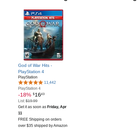
God of War Hits -
PlayStation 4
PlayStation
11,442
PlayStation 4
-18%
16
$
43
List:
$19.99
Get it as soon as
Friday, Apr
11
FREE Shipping on orders
over $35 shipped by Amazon