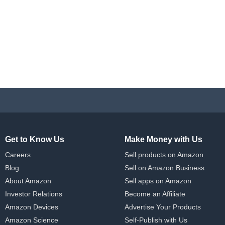
Get to Know Us
Make Money with Us
Careers
Sell products on Amazon
Blog
Sell on Amazon Business
About Amazon
Sell apps on Amazon
Investor Relations
Become an Affiliate
Amazon Devices
Advertise Your Products
Amazon Science
Self-Publish with Us