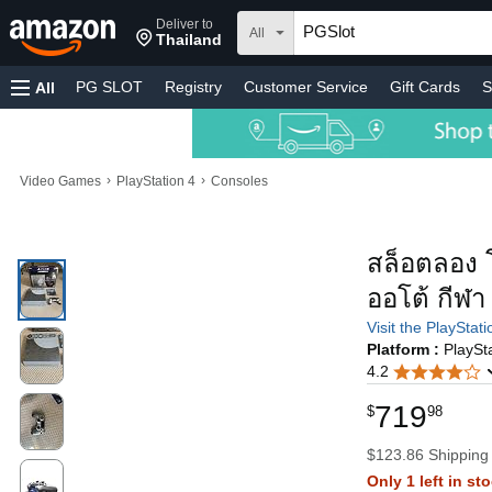
Deliver to
All
Thailand
PG SLOT
Registry
Customer Service
Gift Cards
S
All
›
›
Video Games
PlayStation 4
Consoles
สล็อตลอง 
ออโต้ กีฬา
Visit the PlayStat
Platform :
PlaySt
4.2
719
$
98
$123.86 Shipping
Only 1 left in st