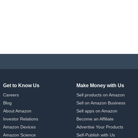
Get to Know Us
Make Money with Us
Careers
Sell products on Amazon
Blog
Sell on Amazon Business
About Amazon
Sell apps on Amazon
Investor Relations
Become an Affiliate
Amazon Devices
Advertise Your Products
Amazon Science
Self-Publish with Us