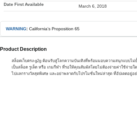
Date First Available
March 6, 2018
WARNING
:
California’s Proposition 65
Product Description
สล็อตเว็บตรง-g2g ต้อนรับสู่โลกความบันเทิงที่พร้อมมอบความสนุกแบบไม่ย
เป็นสล็อต รูเล็ต หรือ เกมกีฬา ที่รอให้คุณสัมผัสโดยไม่ต้องจ่ายค่าใช้จ่าย
ไปแลกรางวัลสุดพิเศษ และอย่าพลาดกับโปรโมชั่นใหม่ล่าสุด ที่อัปเดตอยู่อย่า