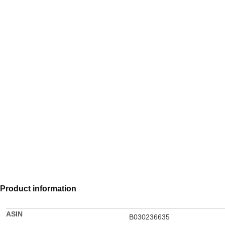
Product information
ASIN
B030236635