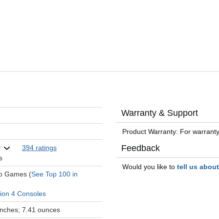
Warranty & Support
Product Warranty: For warranty
Feedback
394 ratings
s
Would you like to
tell us abou
eo Games (
See Top 100 in
tion 4 Consoles
 inches; 7.41 ounces