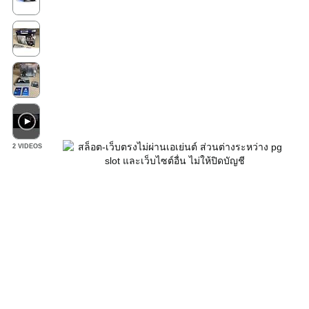
2 VIDEOS