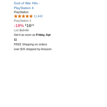
God of War Hits -
PlayStation 4
PlayStation
11,442
PlayStation 4
-18%
16
$
43
List:
$19.99
Get it as soon as
Friday, Apr
11
FREE Shipping on orders
over $35 shipped by Amazon