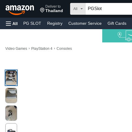
Deliver to
All
Thailand
PG SLOT
Registry
Customer Service
Gift Cards
All
›
›
Video Games
PlayStation 4
Consoles