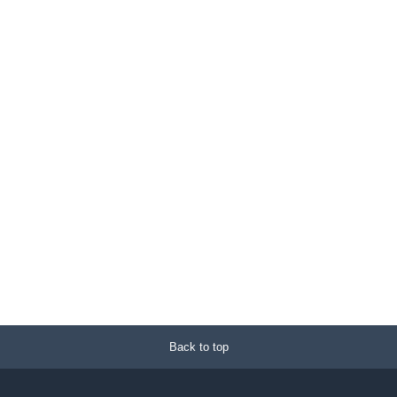
Back to top