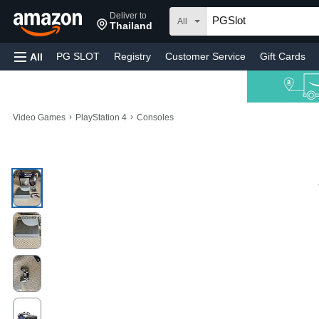
Deliver to
All
Thailand
PG SLOT
Registry
Customer Service
Gift Cards
All
›
›
Video Games
PlayStation 4
Consoles