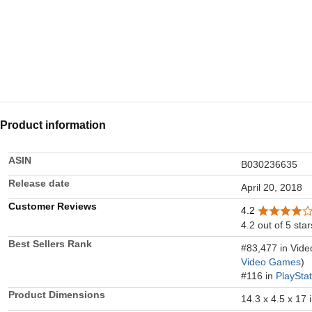
Product information
ASIN
B030236635
Release date
April 20, 2018
Customer Reviews
4.2
4.2 out of 5 star
Best Sellers Rank
#83,477 in Vid
Video Games
)
#116 in
PlaySta
Product Dimensions
14.3 x 4.5 x 17