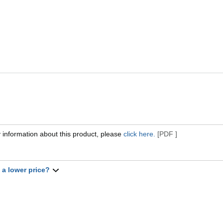
 information about this product, please
click here.
[PDF ]
t a lower price?