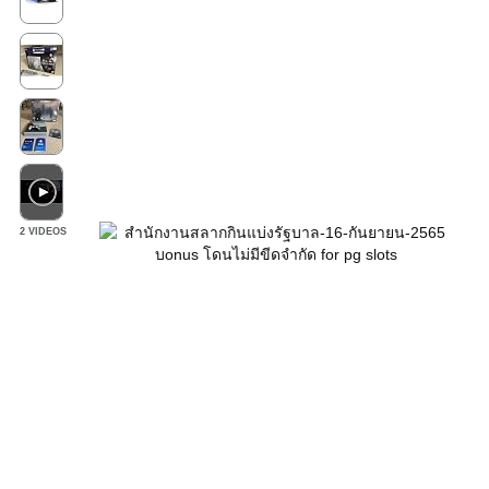
2 VIDEOS