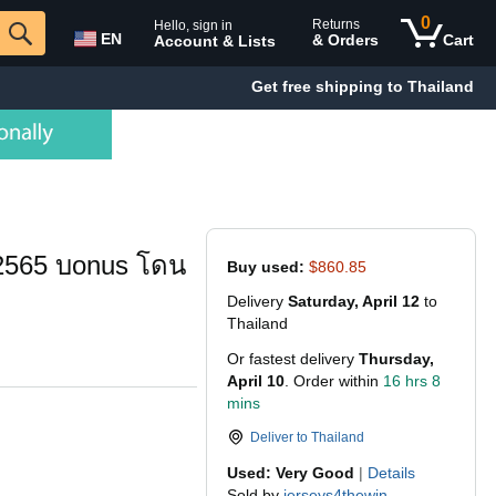
0
Returns
Hello, sign in
EN
& Orders
Cart
Account & Lists
Get free shipping to Thailand
-2565 บonus โดน
Buy used:
$860.85
Delivery
Saturday, April 12
to
Thailand
Or fastest delivery
Thursday,
April 10
. Order within
16 hrs 8
mins
Deliver to
Thailand
Used: Very Good
|
Details
Sold by
jerseys4thewin