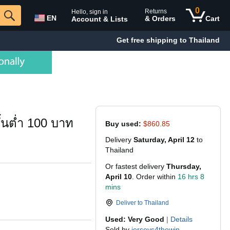
0
Returns
Hello, sign in
EN
& Orders
Cart
Account & Lists
Get free shipping to Thailand
นต่ำ 100 บาท
Buy used:
$860.85
Delivery
Saturday, April 12
to
Thailand
Or fastest delivery
Thursday,
April 10
. Order within
16 hrs 8
mins
Deliver to
Thailand
Used: Very Good
|
Details
Sold by
jerseys4thewin