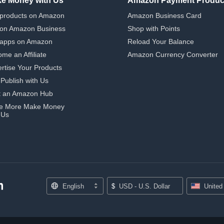
e Money with Us
Amazon Payment Produc
 products on Amazon
Amazon Business Card
 on Amazon Business
Shop with Points
 apps on Amazon
Reload Your Balance
me an Affiliate
Amazon Currency Converter
rtise Your Products
-Publish with Us
t an Amazon Hub
e More Make Money
 Us
English
$
USD - U.S. Dollar
United