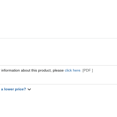
 information about this product, please
click here.
[PDF ]
t a lower price?