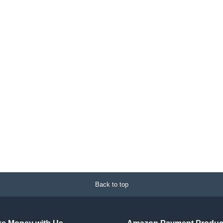
Back to top