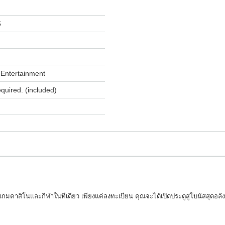
5
Entertainment
equired. (included)
เกมคาสิโนและกีฬาในที่เดียว เพียงแค่ลงทะเบียน คุณจะได้เปิดประตูสู่โบนัสสุดอล