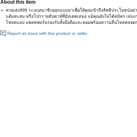
About this item
หวยเฮง999 ระบบสมาชิกออกแบบมาเพื่อให้คุณเข้าถึงสิทธิประโยชน์อย่างเ
แต้มสะสม หรือโปรรายสัปดาห์ที่อัปเดตเสมอ แม้คุณยังไม่ได้สมัคร เล่นเก
โหลดแอป แพลตฟอร์มรองรับทั้งมือถือและคอมพร้อมความลื่นไหลตลอด
Report an issue with this product or seller