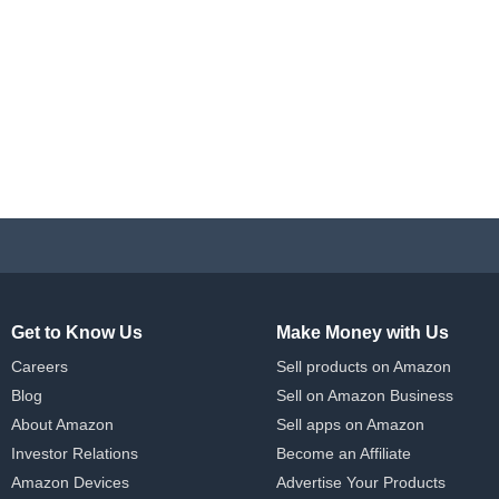
Get to Know Us
Make Money with Us
Careers
Sell products on Amazon
Blog
Sell on Amazon Business
About Amazon
Sell apps on Amazon
Investor Relations
Become an Affiliate
Amazon Devices
Advertise Your Products