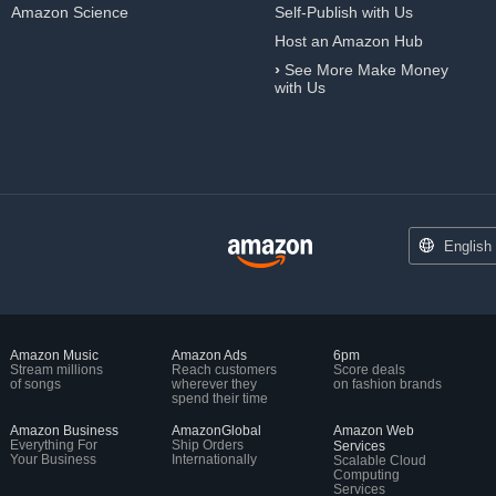
Amazon Science
Self-Publish with Us
Host an Amazon Hub
›
See More Make Money
with Us
English
Amazon Music
Amazon Ads
6pm
Stream millions
Reach customers
Score deals
of songs
wherever they
on fashion brands
spend their time
Amazon Business
AmazonGlobal
Amazon Web
Everything For
Ship Orders
Services
Your Business
Internationally
Scalable Cloud
Computing
Services