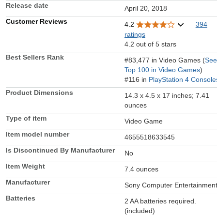
Release date
April 20, 2018
Customer Reviews
4.2
394
ratings
4.2 out of 5 stars
Best Sellers Rank
#83,477 in Video Games (
See
Top 100 in Video Games
)
#116 in
PlayStation 4 Console
Product Dimensions
14.3 x 4.5 x 17 inches; 7.41
ounces
Type of item
Video Game
Item model number
4655518633545
Is Discontinued By Manufacturer
No
Item Weight
7.4 ounces
Manufacturer
Sony Computer Entertainmen
Batteries
2 AA batteries required.
(included)