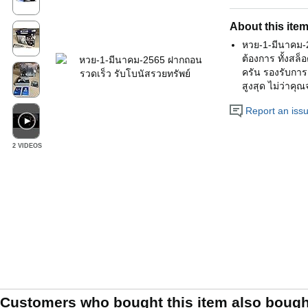
About this ite
หวย-1-มีนาคม-25
ต้องการ ทั้งสล็
ครัน รองรับการ
สูงสุด ไม่ว่าค
Report an issue
2 VIDEOS
Customers who bought this item also bough