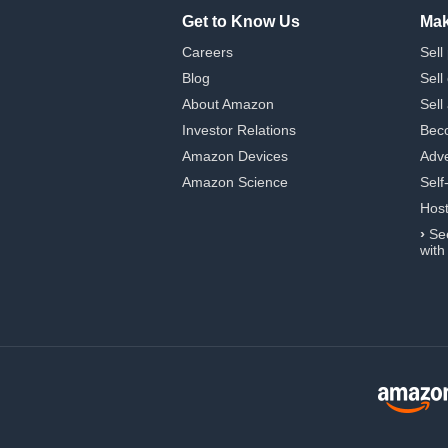
Get to Know Us
Mak
Careers
Sell
Blog
Sell
About Amazon
Sell
Investor Relations
Beco
Amazon Devices
Adve
Amazon Science
Self
Hos
›
Se
with