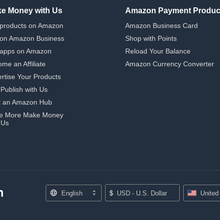
e Money with Us
Amazon Payment Produc
 products on Amazon
Amazon Business Card
 on Amazon Business
Shop with Points
 apps on Amazon
Reload Your Balance
me an Affiliate
Amazon Currency Converter
rtise Your Products
-Publish with Us
t an Amazon Hub
e More Make Money
 Us
English
$
USD - U.S. Dollar
United