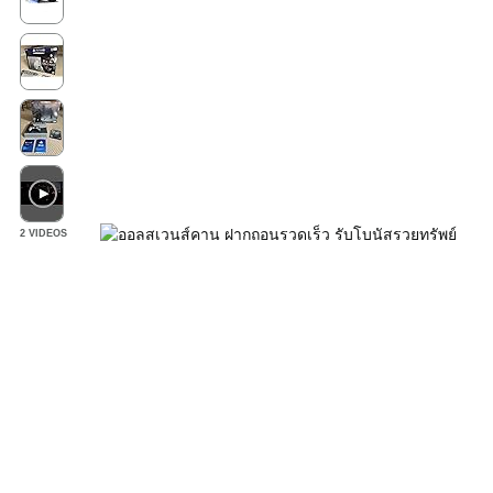
2 VIDEOS