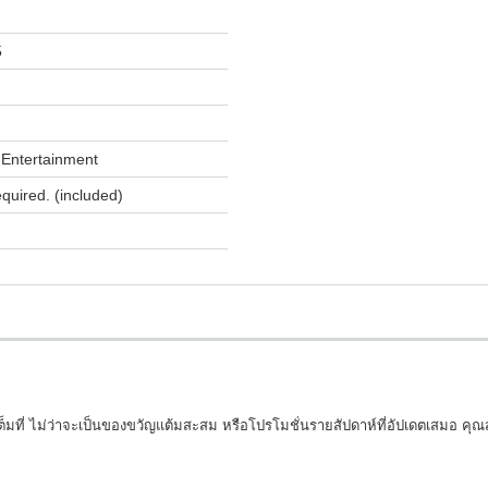
5
Entertainment
equired. (included)
ต็มที่ ไม่ว่าจะเป็นของขวัญแต้มสะสม หรือโปรโมชั่นรายสัปดาห์ที่อัปเดตเสมอ 