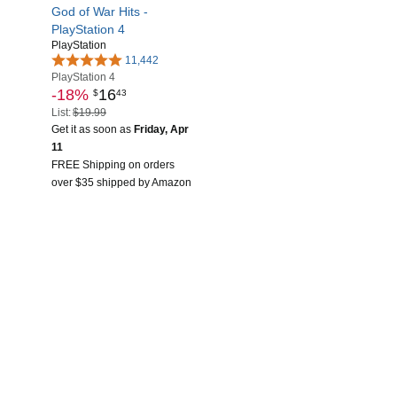
God of War Hits -
PlayStation 4
PlayStation
11,442
PlayStation 4
-18%
16
$
43
List:
$19.99
Get it as soon as
Friday, Apr
11
FREE Shipping on orders
over $35 shipped by Amazon