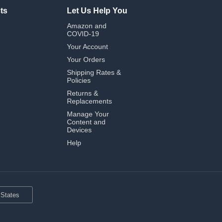
ts
Let Us Help You
Amazon and
COVID-19
Your Account
Your Orders
Shipping Rates &
Policies
Returns &
Replacements
Manage Your
Content and
Devices
Help
 States