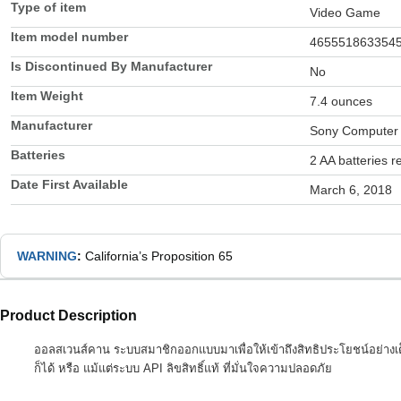
Type of item
Video Game
Item model number
465551863354
Is Discontinued By Manufacturer
No
Item Weight
7.4 ounces
Manufacturer
Sony Computer 
Batteries
2 AA batteries r
Date First Available
March 6, 2018
WARNING
:
California’s Proposition 65
Product Description
ออลสเวนส์คาน ระบบสมาชิกออกแบบมาเพื่อให้เข้าถึงสิทธิประโยชน์อย่างเ
ก็ได้ หรือ แม้แต่ระบบ API ลิขสิทธิ์แท้ ที่มั่นใจความปลอดภัย