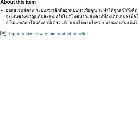
About this item
ออลสเวนส์คาน ระบบสมาชิกที่ออกแบบมาเพื่อคุณ จะทำให้คุณเข้าถึงสิทธิป
จะเป็นของขวัญแต้มสะสม หรือโปรโมชั่นรายสัปดาห์ที่อัปเดตเสมอ เพื่อ
สิโนและกีฬาใต้หลังคานี้เดียว เลือกเล่นได้ตามใจชอบ พร้อมสะสมแต้
Report an issue with this product or seller