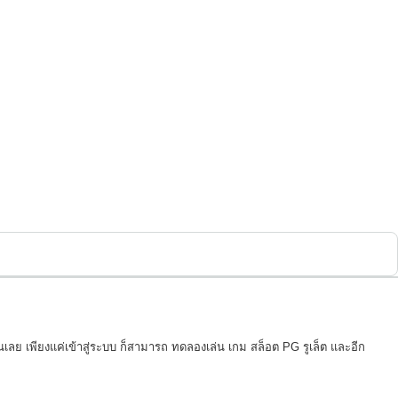
ลย เพียงแค่เข้าสู่ระบบ ก็สามารถ ทดลองเล่น เกม สล็อต PG รูเล็ต และอีก