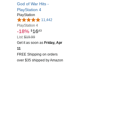
God of War Hits -
PlayStation 4
PlayStation
11,442
PlayStation 4
-18%
16
$
43
List:
$19.99
Get it as soon as
Friday, Apr
11
FREE Shipping on orders
over $35 shipped by Amazon