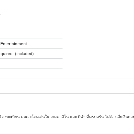
5
Entertainment
equired. (included)
ทะเบียน คุณจะโดดเด่นใน เกมคาสิโน และ กีฬา ที่ครบครัน ไม่ต้องเสียเงินก่อนเ