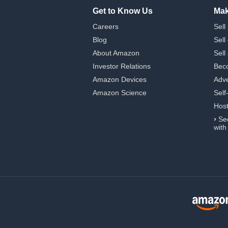
Get to Know Us
Mak
Careers
Sell
Blog
Sell
About Amazon
Sell
Investor Relations
Beco
Amazon Devices
Adve
Amazon Science
Self
Hos
›
Se
with