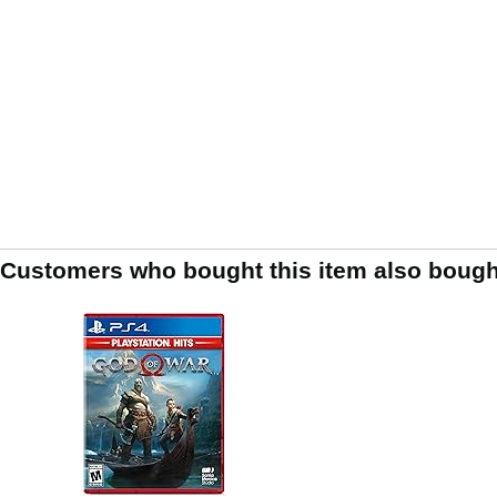
Customers who bought this item also bough