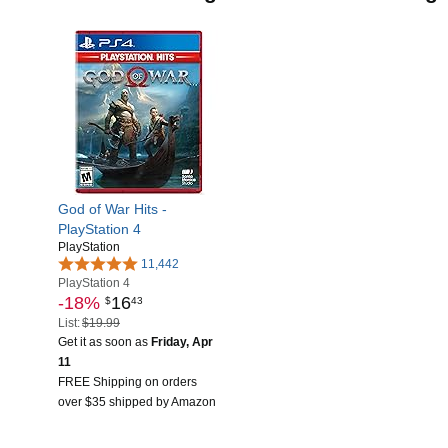
God of War Hits -
PlayStation 4
PlayStation
11,442
PlayStation 4
-18%
16
$
43
List:
$19.99
Get it as soon as
Friday, Apr
11
FREE Shipping on orders
over $35 shipped by Amazon