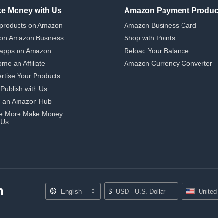
e Money with Us
Amazon Payment Produc
 products on Amazon
Amazon Business Card
 on Amazon Business
Shop with Points
 apps on Amazon
Reload Your Balance
me an Affiliate
Amazon Currency Converter
rtise Your Products
-Publish with Us
t an Amazon Hub
e More Make Money
 Us
English
$
USD - U.S. Dollar
United