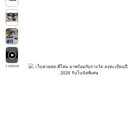
2 VIDEOS