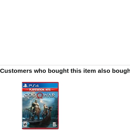
Customers who bought this item also bough