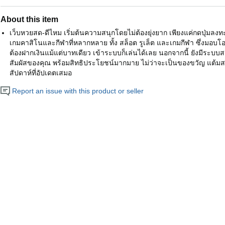
About this item
เว็บหวยสด-ดีไหม เริ่มต้นความสนุกโดยไม่ต้องยุ่งยาก เพียงแค่กดปุ่มลงท
เกมคาสิโนและกีฬาที่หลากหลาย ทั้ง สล็อต รูเล็ต และเกมกีฬา ซึ่งมอบโ
ต้องฝากเงินแม้แต่บาทเดียว เข้าระบบก็เล่นได้เลย นอกจากนี้ ยังมีระบบส
สัมผัสของคุณ พร้อมสิทธิประโยชน์มากมาย ไม่ว่าจะเป็นของขวัญ แต้
สัปดาห์ที่อัปเดตเสมอ
Report an issue with this product or seller