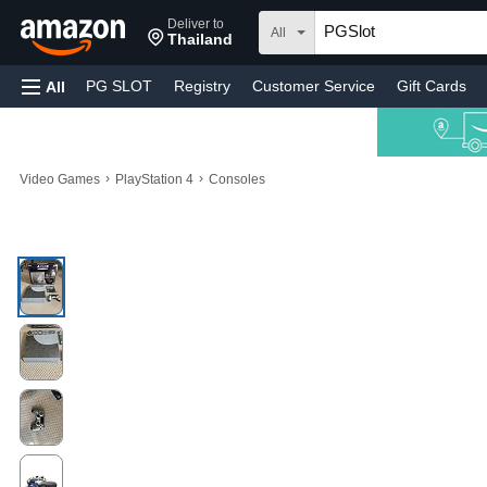
Deliver to
All
Thailand
PG SLOT
Registry
Customer Service
Gift Cards
All
›
›
Video Games
PlayStation 4
Consoles