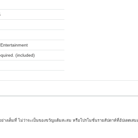
5
Entertainment
equired. (included)
างเต็มที่ ไม่ว่าจะเป็นของขวัญแต้มสะสม หรือโปรโมชั่นรายสัปดาห์ที่อัปเดตเสมอ