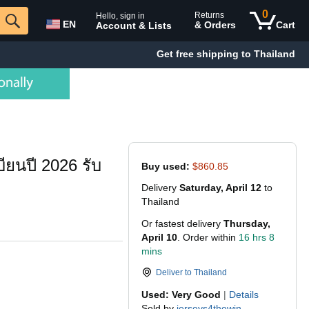
0
Returns
Hello, sign in
EN
& Orders
Cart
Account & Lists
Get free shipping to Thailand
ียนปี 2026 รับ
Buy used:
$860.85
Delivery
Saturday, April 12
to
Thailand
Or fastest delivery
Thursday,
April 10
. Order within
16 hrs 8
mins
Deliver to
Thailand
Used: Very Good
|
Details
Sold by
jerseys4thewin