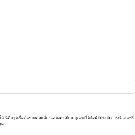
นี่คือจุดเริ่มต้นของคุณเพียงแค่ลงทะเบียน คุณจะได้สัมผัสประสบการณ์ เล่นฟรี
สุด