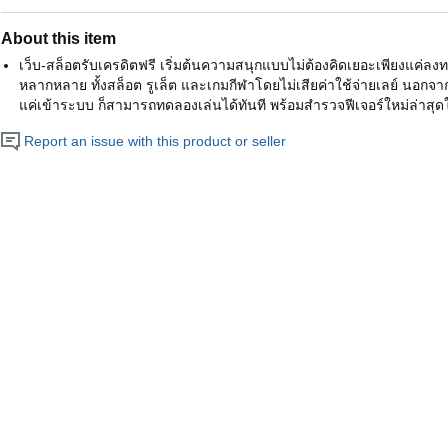
About this item
เว็บ-สล็อตรับเครดิตฟรี เริ่มต้นความสนุกแบบไม่ต้องคิดเยอะเพียงแค่ลง
หลากหลาย ทั้งสล็อต รูเล็ต และเกมกีฬาโดยไม่เสียค่าใช้จ่ายเลย์ นอกจากน
แค่เข้าระบบ ก็สามารถทดลองเล่นได้ทันที พร้อมสำรวจฟีเจอร์ใหม่ล่าสุ
Report an issue with this product or seller