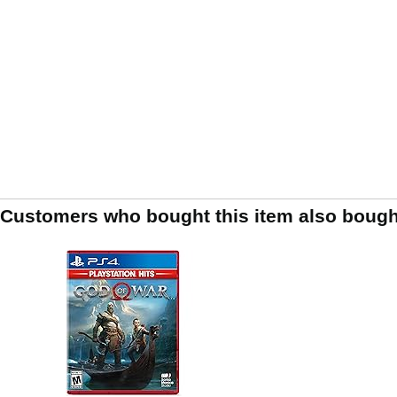
Customers who bought this item also bough