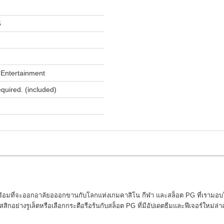
5
Entertainment
equired. (included)
้อมที่จะออกอาลัยอออกขานกับโลกแห่งเกมคาสิโน กีฬา และสล็อต PG ที่เรามอบให้ 
อย่างรูเล็ตหรือเลือกกระตือรือร้นกับสล็อต PG ที่มีอัปเดตธีมและฟีเจอร์ใหม่ล่า