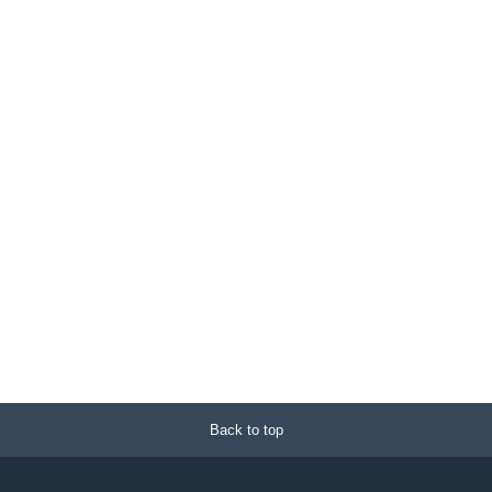
Back to top