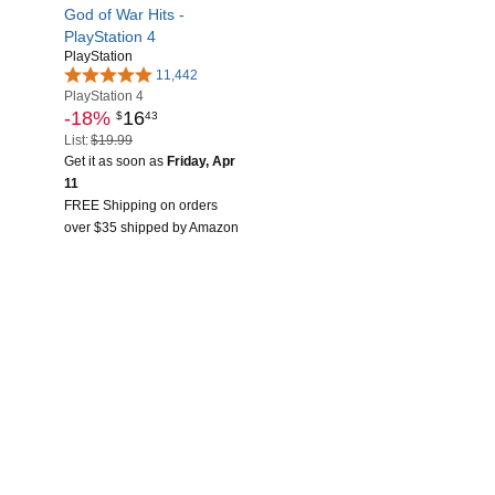
God of War Hits -
PlayStation 4
PlayStation
11,442
PlayStation 4
-18%
16
$
43
List:
$19.99
Get it as soon as
Friday, Apr
11
FREE Shipping on orders
over $35 shipped by Amazon