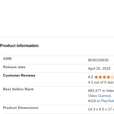
Product information
ASIN
B030236635
Release date
April 20, 2018
Customer Reviews
4.2
4.2 out of 5 star
Best Sellers Rank
#83,477 in Vid
Video Games
)
#116 in
PlaySta
Product Dimensions
14.3 x 4.5 x 17