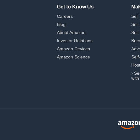
Get to Know Us
Mak
Careers
Sell
Blog
Sell
About Amazon
Sell
Investor Relations
Beco
Amazon Devices
Adve
Amazon Science
Self
Hos
›
Se
with