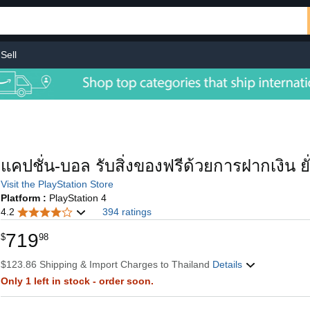
Sell
แคปชั่น-บอล รับสิ่งของฟรีด้วยการฝากเงิน ย
Visit the PlayStation Store
Platform :
PlayStation 4
4.2
394 ratings
719
$
98
$123.86 Shipping & Import Charges to Thailand
Details
Only 1 left in stock - order soon.