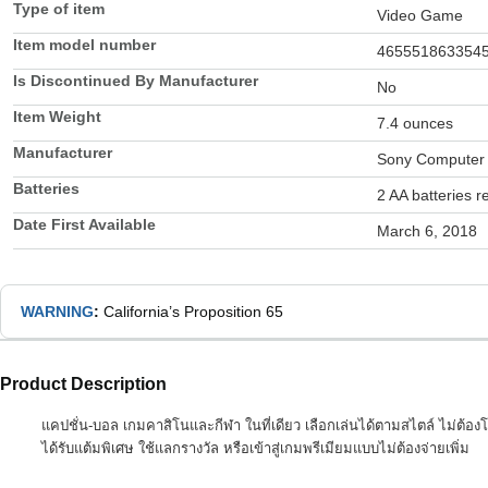
Type of item
Video Game
Item model number
465551863354
Is Discontinued By Manufacturer
No
Item Weight
7.4 ounces
Manufacturer
Sony Computer 
Batteries
2 AA batteries r
Date First Available
March 6, 2018
WARNING
:
California’s Proposition 65
Product Description
แคปชั่น-บอล เกมคาสิโนและกีฬา ในที่เดียว เลือกเล่นได้ตามสไตล์ ไม่ต้องโห
ได้รับแต้มพิเศษ ใช้แลกรางวัล หรือเข้าสู่เกมพรีเมียมแบบไม่ต้องจ่ายเพิ่ม