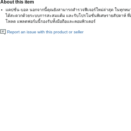
About this item
แคปชั่น-บอล นอกจากนี้คุณยังสามารถสำรวจฟีเจอร์ใหม่ล่าสุด ในทุกหม
ได้สะดวกด้วยระบบการสะสมแต้ม และรับโปรโมชั่นพิเศษรายสัปดาห์ ที่
โหลด แพลตฟอร์มนี้รองรับทั้งมือถือและคอมพิวเตอร์
Report an issue with this product or seller