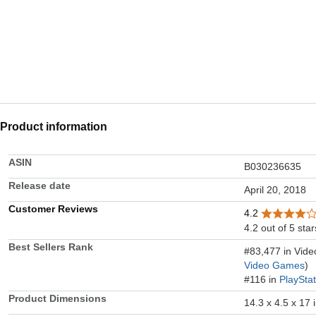
Product information
ASIN
B030236635
Release date
April 20, 2018
Customer Reviews
4.2
4.2 out of 5 star
Best Sellers Rank
#83,477 in Vid
Video Games
)
#116 in
PlaySta
Product Dimensions
14.3 x 4.5 x 17