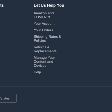
ts
Let Us Help You
Amazon and
COVID-19
Your Account
Your Orders
Shipping Rates &
Policies
Returns &
Replacements
Manage Your
Content and
Devices
Help
 States