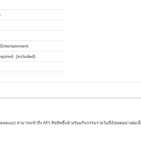
5
Entertainment
equired. (included)
ลดแอป สามารถเข้าถึง API ลิขสิทธิ์แท้ พร้อมกิจกรรมรายวันที่อัปเดตอย่างต่อเนื่