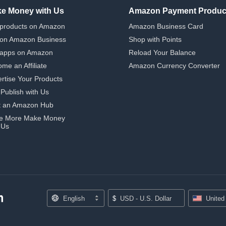
e Money with Us
Amazon Payment Produc
 products on Amazon
Amazon Business Card
 on Amazon Business
Shop with Points
 apps on Amazon
Reload Your Balance
me an Affiliate
Amazon Currency Converter
rtise Your Products
-Publish with Us
t an Amazon Hub
e More Make Money
 Us
English
$
USD - U.S. Dollar
United