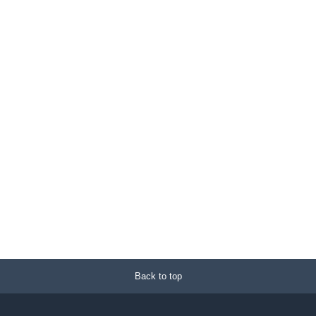
Back to top