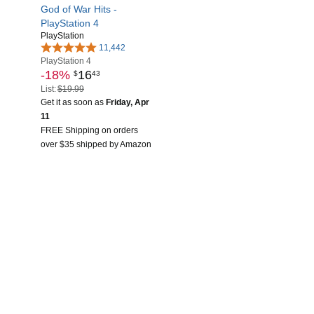
God of War Hits -
PlayStation 4
PlayStation
11,442
PlayStation 4
-18%
16
$
43
List:
$19.99
Get it as soon as
Friday, Apr
11
FREE Shipping on orders
over $35 shipped by Amazon