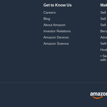
Get to Know Us
Mak
Careers
Sell
Blog
Sell
About Amazon
Sell
Investor Relations
Beco
Amazon Devices
Adve
Amazon Science
Self
Hos
›
Se
with