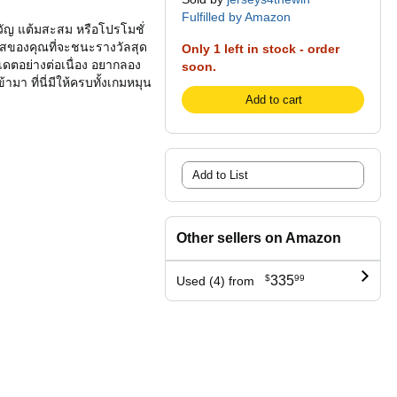
Fulfilled by Amazon
ขวัญ แต้มสะสม หรือโปรโมชั่
กาสของคุณที่จะชนะรางวัลสุด
Only 1 left in stock - order
ปเดตอย่างต่อเนื่อง อยากลอง
soon.
ามา ที่นี่มีให้ครบทั้งเกมหมุน
Add to cart
Add to List
Other sellers on Amazon
$
335
99
Used (4) from