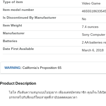
Type of item
Video Game
Item model number
465551863354
Is Discontinued By Manufacturer
No
Item Weight
7.4 ounces
Manufacturer
Sony Computer 
Batteries
2 AA batteries r
Date First Available
March 6, 2018
WARNING
:
California’s Proposition 65
Product Description
ไฮโล เริ่มต้นความสนุกแบบไม่ยุ่งยาก เพียงแค่สมัครสมาชิก คุณก็จะได้เปิดป
อรรถรสไปกับฟีเจอร์ใหม่ล่าสุดที่เราอัปเดตตลอดเวลา