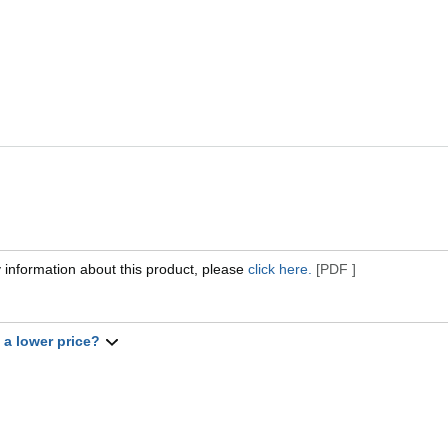
 information about this product, please
click here.
[PDF ]
t a lower price?