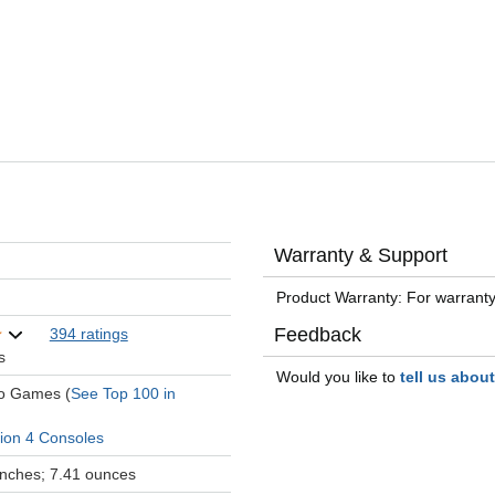
Warranty & Support
Product Warranty: For warranty
Feedback
394 ratings
s
Would you like to
tell us abou
eo Games (
See Top 100 in
tion 4 Consoles
 inches; 7.41 ounces