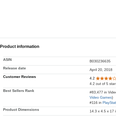
Product information
ASIN
B030236635
Release date
April 20, 2018
Customer Reviews
4.2
4.2 out of 5 star
Best Sellers Rank
#83,477 in Vid
Video Games
)
#116 in
PlaySta
Product Dimensions
14.3 x 4.5 x 17