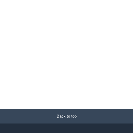
Back to top