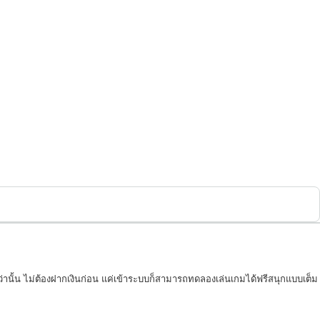
มกว่านั้น ไม่ต้องฝากเงินก่อน แค่เข้าระบบก็สามารถทดลองเล่นเกมได้ฟรีสนุกแบบเต็ม