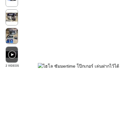
2 VIDEOS