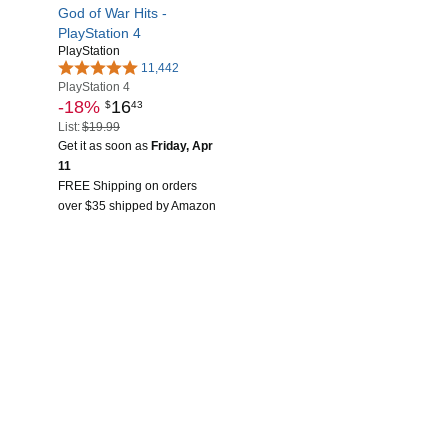
God of War Hits -
PlayStation 4
PlayStation
11,442
PlayStation 4
-18%
16
$
43
List:
$19.99
Get it as soon as
Friday, Apr
11
FREE Shipping on orders
over $35 shipped by Amazon