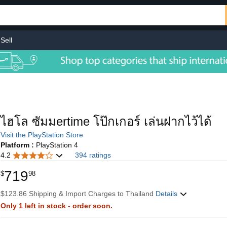
Sell
ไฮโล ซัมมertime โป๊กเกอร์ เล่นฝากไว้ได้
Visit the PlayStation Store
Platform :
PlayStation 4
4.2
394 ratings
719
$
98
$123.86 Shipping & Import Charges to Thailand
Details
Only 1 left in stock - order soon.