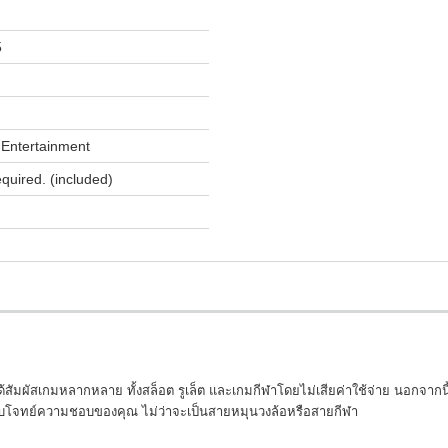
5
Entertainment
equired. (included)
สัมผัสเกมหลากหลาย ทั้งสล็อต รูเล็ต และเกมกีฬาโดยไม่เสียค่าใช้จ่าย นอกจากนี
ตอบโจทย์ความชอบของคุณ ไม่ว่าจะเป็นสายหมุนวงล้อหรือสายกีฬา