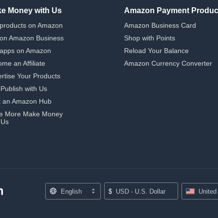
e Money with Us
Amazon Payment Produc
 products on Amazon
Amazon Business Card
 on Amazon Business
Shop with Points
 apps on Amazon
Reload Your Balance
me an Affiliate
Amazon Currency Converter
rtise Your Products
-Publish with Us
t an Amazon Hub
e More Make Money
 Us
English
$
USD - U.S. Dollar
United