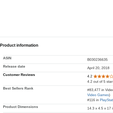
Product information
ASIN
B030236635
Release date
April 20, 2018
Customer Reviews
4.2
4.2 out of 5 star
Best Sellers Rank
#83,477 in Vid
Video Games
)
#116 in
PlaySta
Product Dimensions
14.3 x 4.5 x 17