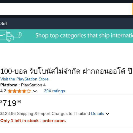
Sell
100-บอล รับโบนัสไม่จำกัด ฝากถอนออโต้ ป
Visit the PlayStation Store
Platform :
PlayStation 4
4.2
394 ratings
719
$
98
$123.86 Shipping & Import Charges to Thailand
Details
Only 1 left in stock - order soon.