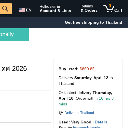
0
Returns
Hello, sign in
EN
& Orders
Cart
Account & Lists
Get free shipping to Thailand
ี คศ 2026
Buy used:
$860.85
Delivery
Saturday, April 12
to
Thailand
Or fastest delivery
Thursday,
April 10
. Order within
16 hrs 8
mins
Deliver to
Thailand
Used: Very Good
|
Details
Sold by
jerseys4thewin