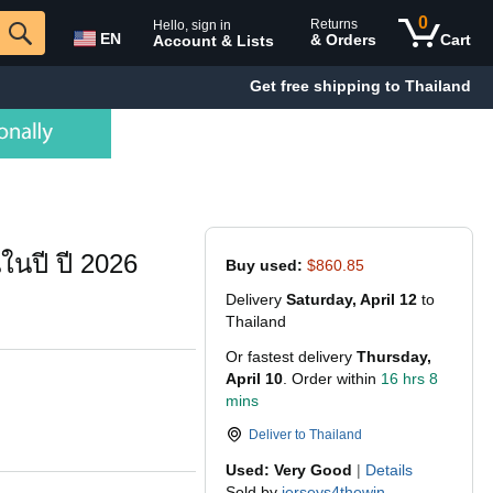
0
Returns
Hello, sign in
EN
& Orders
Cart
Account & Lists
Get free shipping to Thailand
นในปี ปี 2026
Buy used:
$860.85
Delivery
Saturday, April 12
to
Thailand
Or fastest delivery
Thursday,
April 10
. Order within
16 hrs 8
mins
Deliver to
Thailand
Used: Very Good
|
Details
Sold by
jerseys4thewin