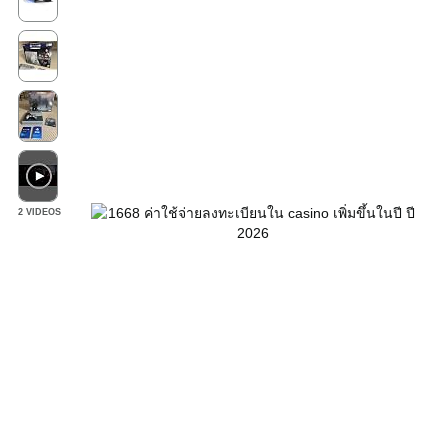
2 VIDEOS