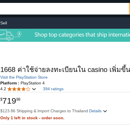
Sell
1668 ค่าใช้จ่ายลงทะเบียนใน casino เพิ่มขึ้
Visit the PlayStation Store
Platform :
PlayStation 4
4.2
394 ratings
719
$
98
$123.86 Shipping & Import Charges to Thailand
Details
Only 1 left in stock - order soon.