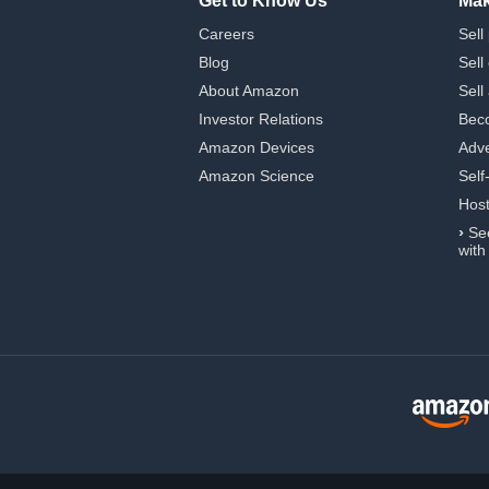
Get to Know Us
Mak
Careers
Sell
Blog
Sell
About Amazon
Sell
Investor Relations
Beco
Amazon Devices
Adve
Amazon Science
Self
Hos
›
Se
with