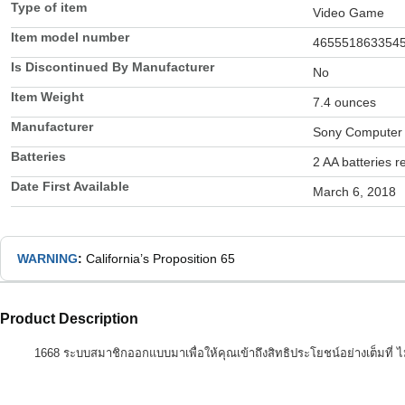
Type of item
Video Game
Item model number
465551863354
Is Discontinued By Manufacturer
No
Item Weight
7.4 ounces
Manufacturer
Sony Computer 
Batteries
2 AA batteries r
Date First Available
March 6, 2018
WARNING
:
California’s Proposition 65
Product Description
1668 ระบบสมาชิกออกแบบมาเพื่อให้คุณเข้าถึงสิทธิประโยชน์อย่างเต็มที่ 