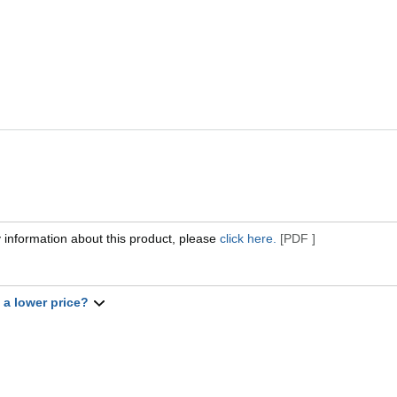
 information about this product, please
click here.
[PDF ]
t a lower price?