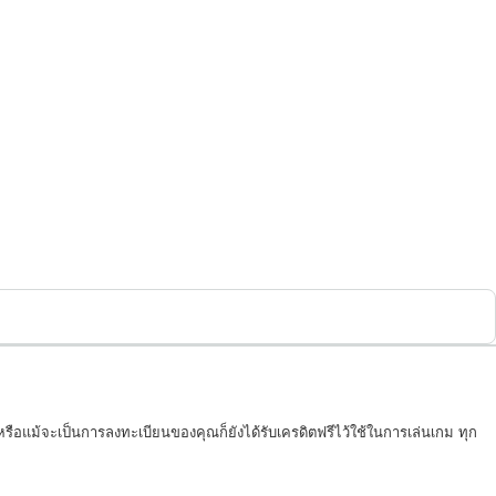
ือแม้จะเป็นการลงทะเบียนของคุณก็ยังได้รับเครดิตฟรีไว้ใช้ในการเล่นเกม ทุก