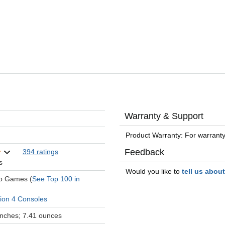
Warranty & Support
Product Warranty: For warranty
Feedback
394 ratings
s
Would you like to
tell us abou
eo Games (
See Top 100 in
tion 4 Consoles
 inches; 7.41 ounces