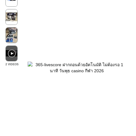
2 VIDEOS