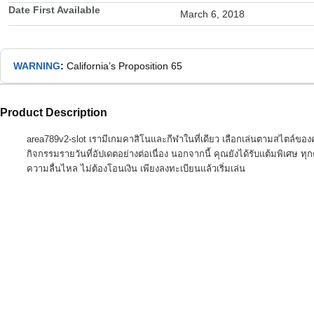
Date First Available
March 6, 2018
WARNING
:
California’s Proposition 65
Product Description
area789v2-slot เรามีเกมคาสิโนและกีฬาในที่เดียว เลือกเล่นตามสไตล์ขอ
กิจกรรมรายวันที่อัปเดตอย่างต่อเนื่อง นอกจากนี้ คุณยังได้รับแต้มพิเศษ ทุก
ความลื่นไหล ไม่ต้องโอนเงิน เพียงลงทะเบียนแล้วเริ่มเล่น