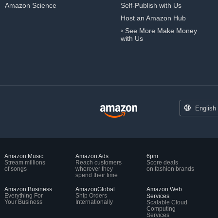
Amazon Science
Self-Publish with Us
Host an Amazon Hub
›
See More Make Money
with Us
English
Amazon Music
Amazon Ads
6pm
Stream millions
Reach customers
Score deals
of songs
wherever they
on fashion brands
spend their time
Amazon Business
AmazonGlobal
Amazon Web
Everything For
Ship Orders
Services
Your Business
Internationally
Scalable Cloud
Computing
Services