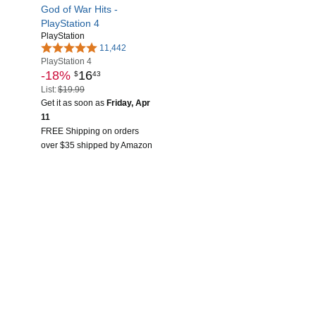
God of War Hits -
PlayStation 4
PlayStation
11,442
PlayStation 4
-18%
16
$
43
List:
$19.99
Get it as soon as
Friday, Apr
11
FREE Shipping on orders
over $35 shipped by Amazon