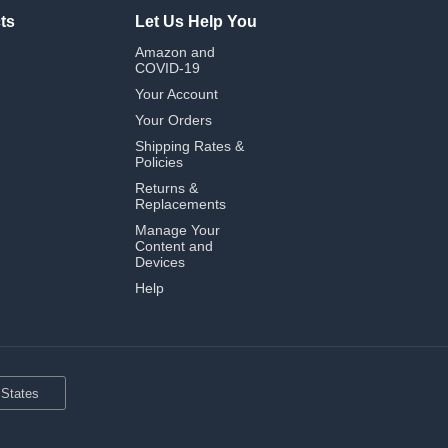
ts
Let Us Help You
Amazon and
COVID-19
Your Account
Your Orders
Shipping Rates &
Policies
Returns &
Replacements
Manage Your
Content and
Devices
Help
 States