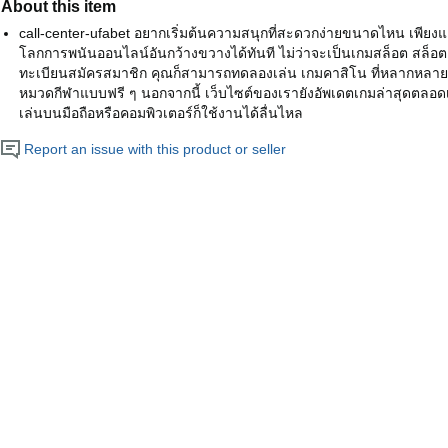
About this item
call-center-ufabet อยากเริ่มต้นความสนุกที่สะดวกง่ายขนาดไหน เพียงแค่
โลกการพนันออนไลน์อันกว้างขวางได้ทันที ไม่ว่าจะเป็นเกมสล็อต สล็อต 
ทะเบียนสมัครสมาชิก คุณก็สามารถทดลองเล่น เกมคาสิโน ที่หลากหลาย
หมวดกีฬาแบบฟรี ๆ นอกจากนี้ เว็บไซต์ของเรายังอัพเดตเกมล่าสุดตลอด
เล่นบนมือถือหรือคอมพิวเตอร์ก็ใช้งานได้ลื่นไหล
Report an issue with this product or seller