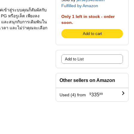
Fulfilled by Amazon
เข้าสู่ระบบคุณก็สัมผัสกับ
PG หรือรูเล็ต เพียงลง
Only 1 left in stock - order
 และสนุกกับการเดิมพันใน
soon.
เวลา และไม่ว่าคุณจะเลือก
Add to cart
Add to List
Other sellers on Amazon
$
335
99
Used (4) from