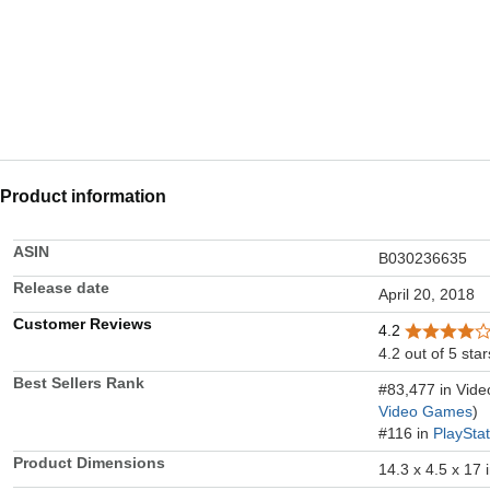
Product information
ASIN
B030236635
Release date
April 20, 2018
Customer Reviews
4.2
4.2 out of 5 star
Best Sellers Rank
#83,477 in Vid
Video Games
)
#116 in
PlaySta
Product Dimensions
14.3 x 4.5 x 17