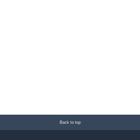
Back to top