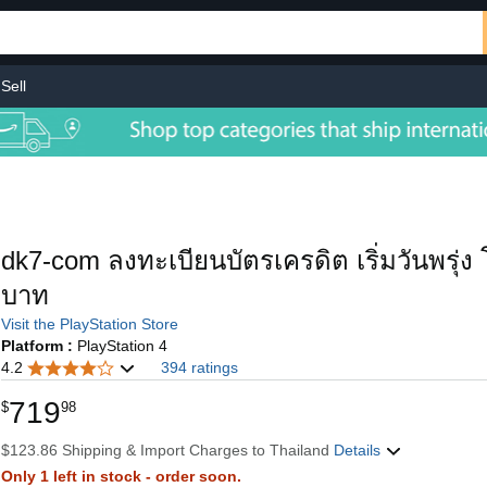
Sell
dk7-com ลงทะเบียนบัตรเครดิต เริ่มวันพรุ
บาท
Visit the PlayStation Store
Platform :
PlayStation 4
4.2
394 ratings
719
$
98
$123.86 Shipping & Import Charges to Thailand
Details
Only 1 left in stock - order soon.