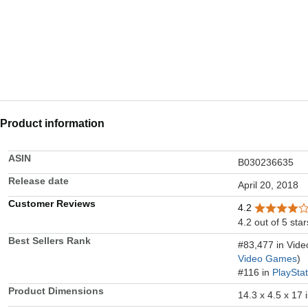
Product information
ASIN
B030236635
Release date
April 20, 2018
Customer Reviews
4.2
4.2 out of 5 star
Best Sellers Rank
#83,477 in Vid
Video Games
)
#116 in
PlaySta
Product Dimensions
14.3 x 4.5 x 17