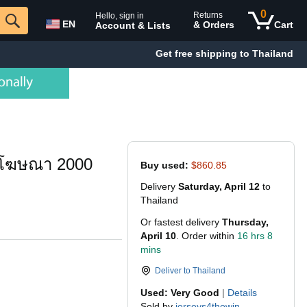
0
Returns
Hello, sign in
EN
& Orders
Cart
Account & Lists
Get free shipping to Thailand
่ง โฆษณา 2000
Buy used:
$860.85
Delivery
Saturday, April 12
to
Thailand
Or fastest delivery
Thursday,
April 10
. Order within
16 hrs 8
mins
Deliver to
Thailand
Used: Very Good
|
Details
Sold by
jerseys4thewin