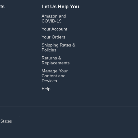
ts
Let Us Help You
Amazon and
COVID-19
Your Account
Your Orders
Shipping Rates &
Policies
Returns &
Replacements
Manage Your
Content and
Devices
Help
 States