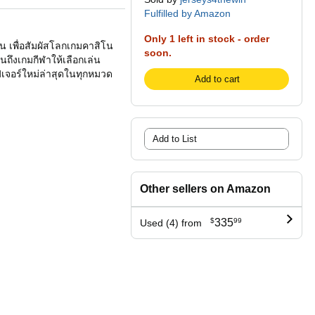
Fulfilled by Amazon
Only 1 left in stock - order
อน เพื่อสัมผัสโลกเกมคาสิโน
soon.
นถึงเกมกีฬาให้เลือกเล่น
ฟีเจอร์ใหม่ล่าสุดในทุกหมวด
Add to cart
Add to List
Other sellers on Amazon
$
335
99
Used (4) from