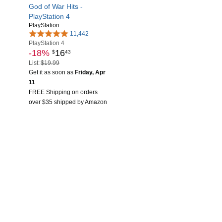
God of War Hits -
PlayStation 4
PlayStation
11,442
PlayStation 4
-18%
16
$
43
List:
$19.99
Get it as soon as
Friday, Apr
11
FREE Shipping on orders
over $35 shipped by Amazon