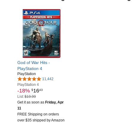
God of War Hits -
PlayStation 4
PlayStation
11,442
PlayStation 4
-18%
16
$
43
List:
$19.99
Get it as soon as
Friday, Apr
11
FREE Shipping on orders
over $35 shipped by Amazon