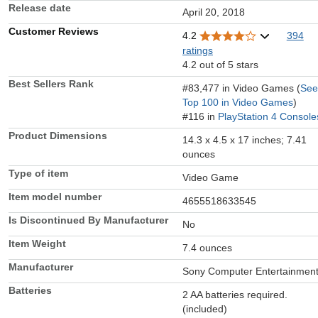
Release date
April 20, 2018
Customer Reviews
4.2
394
ratings
4.2 out of 5 stars
Best Sellers Rank
#83,477 in Video Games (
See
Top 100 in Video Games
)
#116 in
PlayStation 4 Console
Product Dimensions
14.3 x 4.5 x 17 inches; 7.41
ounces
Type of item
Video Game
Item model number
4655518633545
Is Discontinued By Manufacturer
No
Item Weight
7.4 ounces
Manufacturer
Sony Computer Entertainmen
Batteries
2 AA batteries required.
(included)