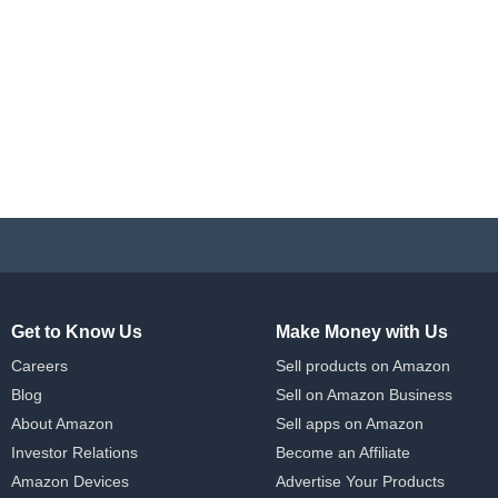
Get to Know Us
Make Money with Us
Careers
Sell products on Amazon
Blog
Sell on Amazon Business
About Amazon
Sell apps on Amazon
Investor Relations
Become an Affiliate
Amazon Devices
Advertise Your Products