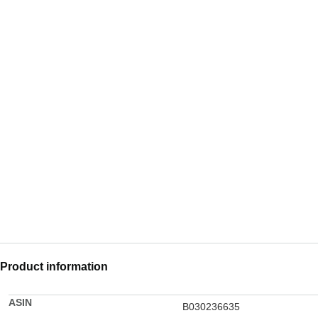
Product information
ASIN
B030236635