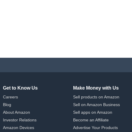
Get to Know Us
Make Money with Us
Careers
Sell products on Amazon
Blog
Sell on Amazon Business
About Amazon
Sell apps on Amazon
Investor Relations
Become an Affiliate
Amazon Devices
Advertise Your Products