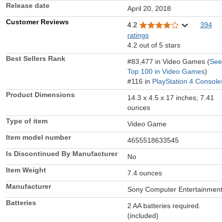
Release date
April 20, 2018
Customer Reviews
4.2
394
ratings
4.2 out of 5 stars
Best Sellers Rank
#83,477 in Video Games (
See
Top 100 in Video Games
)
#116 in
PlayStation 4 Console
Product Dimensions
14.3 x 4.5 x 17 inches; 7.41
ounces
Type of item
Video Game
Item model number
4655518633545
Is Discontinued By Manufacturer
No
Item Weight
7.4 ounces
Manufacturer
Sony Computer Entertainmen
Batteries
2 AA batteries required.
(included)