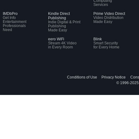
Computing
Services
IMDbPro
Kindle Direct
Prime Video Direct
Get Info
Video Distribution
Publishing
Entertainment
Made Easy
Indie Digital & Print
Professionals
Publishing
Need
Made Easy
eero WiFi
Blink
Stream 4K Video
Smart Security
in Every Room
for Every Home
Conditions of Use
Privacy Notice
Cons
© 1996-2025, 