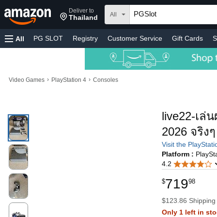
Deliver to
All
Thailand
PG SLOT
Registry
Customer Service
Gift Cards
S
All
›
›
Video Games
PlayStation 4
Consoles
live22-เล่
2026 จริง
Visit the PlayStat
Platform :
PlaySt
4.2
719
$
98
$123.86 Shipping
Only 1 left in st