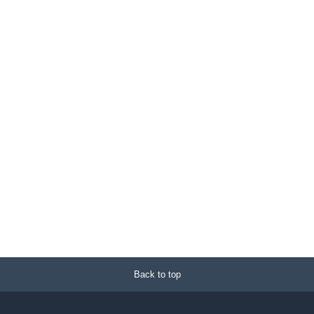
Back to top