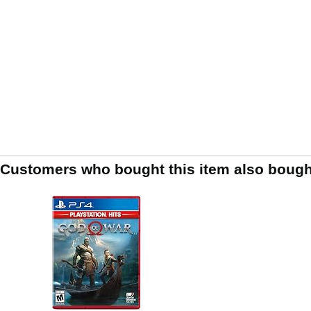
Customers who bought this item also bough