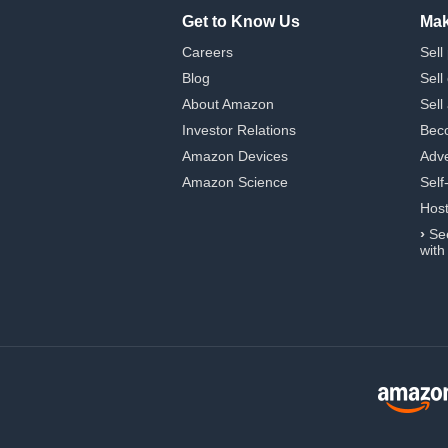
Get to Know Us
Mak
Careers
Sell
Blog
Sell
About Amazon
Sell
Investor Relations
Beco
Amazon Devices
Adve
Amazon Science
Self
Hos
›
Se
with