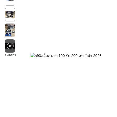
2 VIDEOS