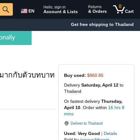
0
Returns
Hello, sign in
EN
& Orders
Cart
Account & Lists
Get free shipping to Thailand
ูงมากกับตัวบทบาท
Buy used:
$860.85
Delivery
Saturday, April 12
to
Thailand
Or fastest delivery
Thursday,
April 10
. Order within
16 hrs 8
mins
Deliver to
Thailand
Used: Very Good
|
Details
Sold by
jerseys4thewin