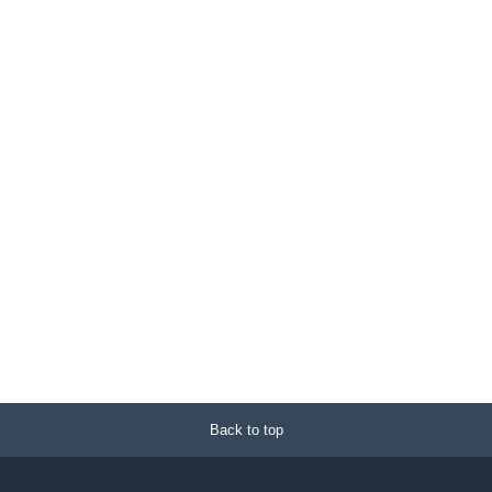
Back to top