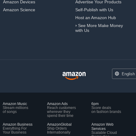
Amazon Devices
Advertise Your Products
Amazon Science
Self-Publish with Us
Host an Amazon Hub
›
See More Make Money
with Us
English
Amazon Music
Amazon Ads
6pm
Stream millions
Reach customers
Score deals
of songs
wherever they
on fashion brands
spend their time
Amazon Business
AmazonGlobal
Amazon Web
Everything For
Ship Orders
Services
Your Business
Internationally
Scalable Cloud