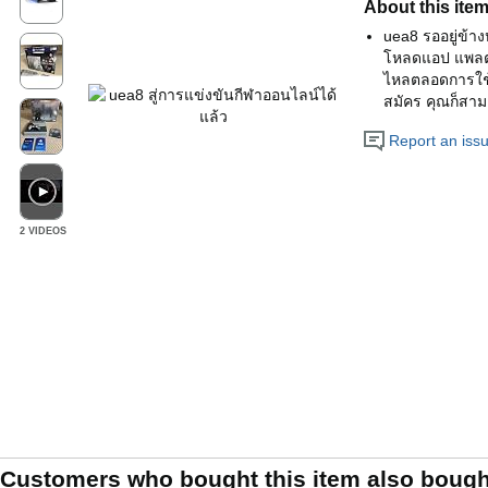
About this ite
uea8 รออยู่ข้าง
โหลดแอป แพลตฟ
ไหลตลอดการใช้ง
สมัคร คุณก็สาม
Report an issue
2 VIDEOS
Customers who bought this item also bough