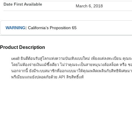
Date First Available
March 6, 2018
WARNING
:
California’s Proposition 65
Product Description
uea8 ยินดีต้อนรับสู่โลกแห่งความบันเทิงแบบใหม่ เพียงแค่ลงทะเบียน คุณจ
โดยไม่ต้องจ่ายเงินแม้ซึ้งเดียว ไม่ว่าคุณจะเป็นสายหมุนวงล้อสล็อต หรือ ช
นอกจากนี้ ยังมีระบบสมาชิกที่ออกแบบมาให้คุณเพลิดเพลินกับสิทธิพิเศษม
พรีเมียมแถมยังปลอดภัยด้วย API ลิขสิทธิ์แท้