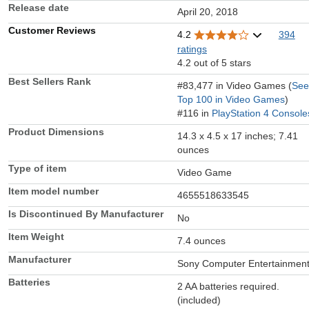
Release date
April 20, 2018
Customer Reviews
4.2
394
ratings
4.2 out of 5 stars
Best Sellers Rank
#83,477 in Video Games (
See
Top 100 in Video Games
)
#116 in
PlayStation 4 Console
Product Dimensions
14.3 x 4.5 x 17 inches; 7.41
ounces
Type of item
Video Game
Item model number
4655518633545
Is Discontinued By Manufacturer
No
Item Weight
7.4 ounces
Manufacturer
Sony Computer Entertainmen
Batteries
2 AA batteries required.
(included)