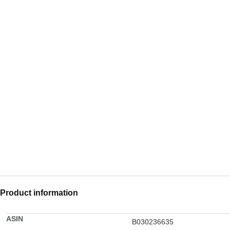
Product information
ASIN
B030236635