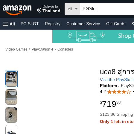
Deliver to
All
Thailand
PG SLOT
Registry
Customer Service
Gift Cards
S
All
›
›
Video Games
PlayStation 4
Consoles
uea8 สู่กา
Visit the PlayStat
Platform :
PlaySt
4.2
719
$
98
$123.86 Shipping
Only 1 left in st