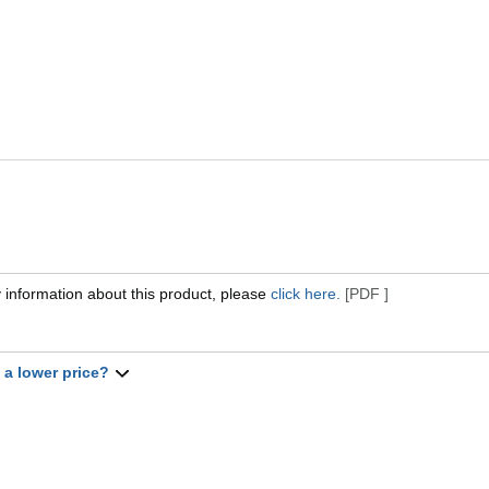
 information about this product, please
click here.
[PDF ]
t a lower price?