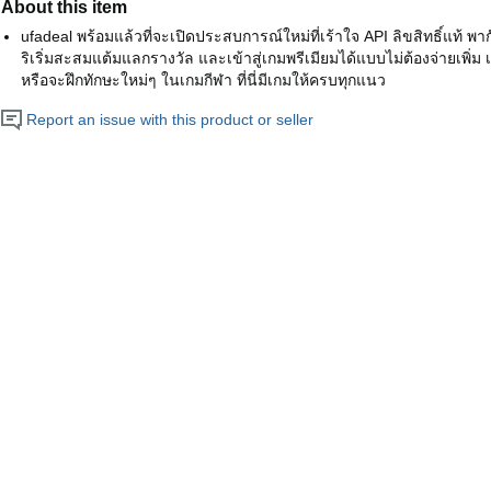
About this item
ufadeal พร้อมแล้วที่จะเปิดประสบการณ์ใหม่ที่เร้าใจ API ลิขสิทธิ์แท้ พ
ริเริ่มสะสมแต้มแลกรางวัล และเข้าสู่เกมพรีเมียมได้แบบไม่ต้องจ่ายเพิ่
หรือจะฝึกทักษะใหม่ๆ ในเกมกีฬา ที่นี่มีเกมให้ครบทุกแนว
Report an issue with this product or seller