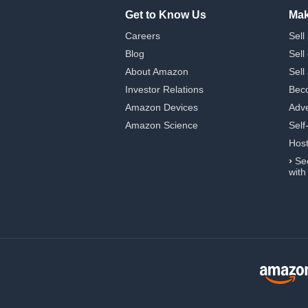
Get to Know Us
Mak
Careers
Sell
Blog
Sell
About Amazon
Sell
Investor Relations
Beco
Amazon Devices
Adve
Amazon Science
Self
Hos
›
Se
with