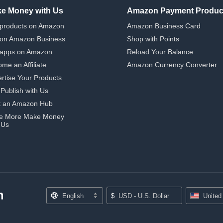
e Money with Us
Amazon Payment Produc
 products on Amazon
Amazon Business Card
 on Amazon Business
Shop with Points
 apps on Amazon
Reload Your Balance
me an Affiliate
Amazon Currency Converter
rtise Your Products
-Publish with Us
t an Amazon Hub
e More Make Money
 Us
English
$
USD - U.S. Dollar
United