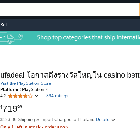
Sell
ufadeal โอกาสดึงรางวัลใหญ่ใน casino bett
Visit the PlayStation Store
Platform :
PlayStation 4
4.2
394 ratings
719
$
98
$123.86 Shipping & Import Charges to Thailand
Details
Only 1 left in stock - order soon.