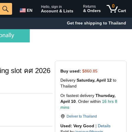
0
Returns
Hello, sign in
EN
& Orders
Cart
Account & Lists
Get free shipping to Thailand
ing slot คศ 2026
Buy used:
$860.85
Delivery
Saturday, April 12
to
Thailand
Or fastest delivery
Thursday,
April 10
. Order within
16 hrs 8
mins
Deliver to
Thailand
Used: Very Good
|
Details
Sold by
jerseys4thewin