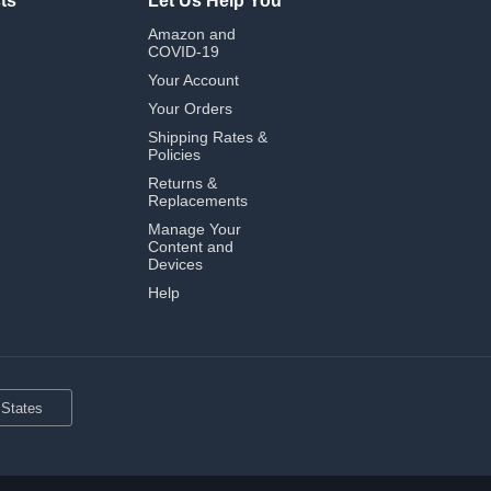
ts
Let Us Help You
Amazon and
COVID-19
Your Account
Your Orders
Shipping Rates &
Policies
Returns &
Replacements
Manage Your
Content and
Devices
Help
 States