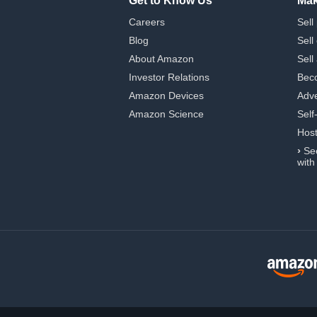
Get to Know Us
Mak
Careers
Sell
Blog
Sell
About Amazon
Sell
Investor Relations
Beco
Amazon Devices
Adve
Amazon Science
Self
Hos
›
Se
with