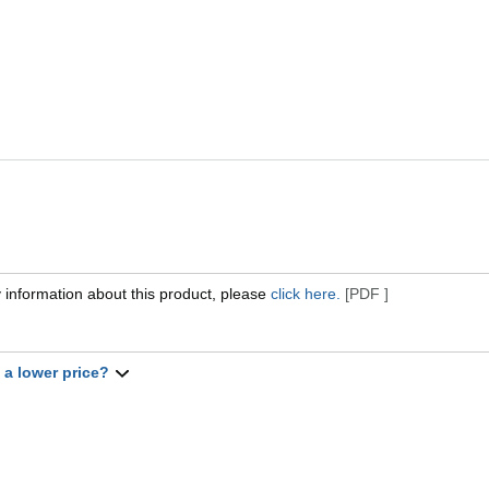
 information about this product, please
click here.
[PDF ]
t a lower price?