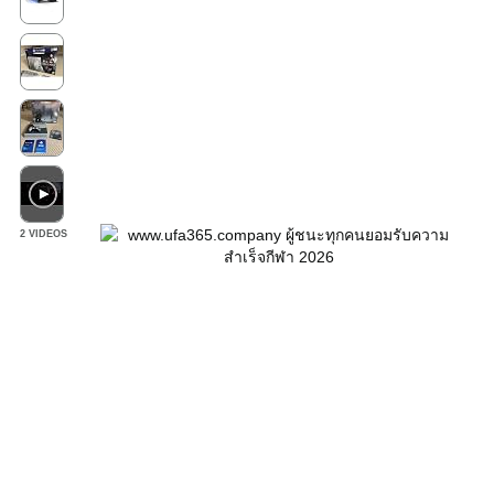
2 VIDEOS