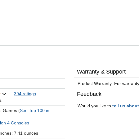
Warranty & Support
Product Warranty: For warranty
Feedback
394 ratings
s
Would you like to
tell us abou
eo Games (
See Top 100 in
tion 4 Consoles
 inches; 7.41 ounces