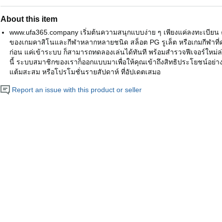
About this item
www.ufa365.company เริ่มต้นความสนุกแบบง่าย ๆ เพียงแค่ลงทะเบียน ค
ของเกมคาสิโนและกีฬาหลากหลายชนิด สล็อต PG รูเล็ต หรือเกมกีฬาที่คุ
ก่อน แค่เข้าระบบ ก็สามารถทดลองเล่นได้ทันที พร้อมสำรวจฟีเจอร์ใหม
นี้ ระบบสมาชิกของเราก็ออกแบบมาเพื่อให้คุณเข้าถึงสิทธิประโยชน์อย่างเ
แต้มสะสม หรือโปรโมชั่นรายสัปดาห์ ที่อัปเดตเสมอ
Report an issue with this product or seller