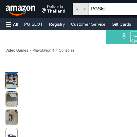
Deliver to
All
Thailand
PG SLOT
Registry
Customer Service
Gift Cards
All
›
›
Video Games
PlayStation 4
Consoles